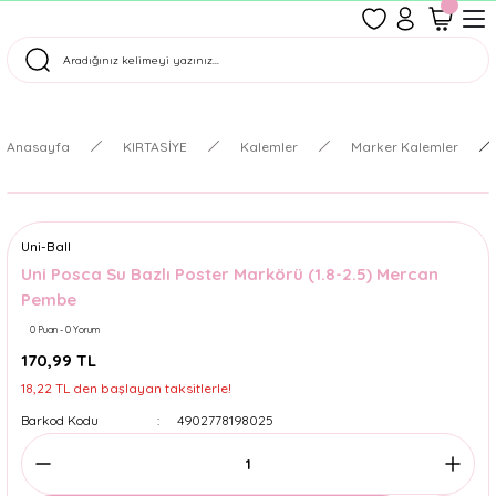
1500 TL Üzeri Ücretsiz Kargo
Tüm Siparişler Aynı Gün Kargoda!
Türkiye'nin En Eğlenceli Kırtasiyesi!
Anasayfa
KIRTASİYE
Kalemler
Marker Kalemler
Uni-Ball
Uni Posca Su Bazlı Poster Markörü (1.8-2.5) Mercan
Pembe
0 Puan - 0 Yorum
170,99 TL
18,22 TL den başlayan taksitlerle!
Barkod Kodu
4902778198025