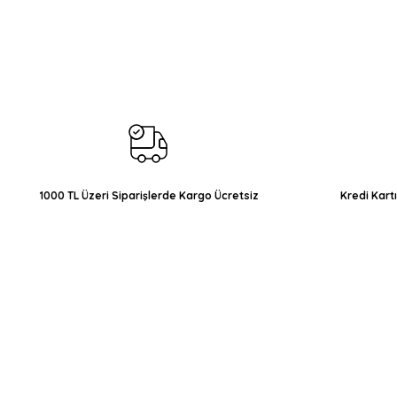
Görüş ve önerileriniz için teşekkür ederiz.
Ürün resmi kalitesiz, bozuk veya görüntülenemiyor.
Ürün açıklamasında eksik bilgiler bulunuyor.
Ürün bilgilerinde hatalar bulunuyor.
Ürün fiyatı diğer sitelerden daha pahalı.
Bu ürüne benzer farklı alternatifler olmalı.
1000 TL Üzeri Siparişlerde Kargo Ücretsiz
Kredi Kart