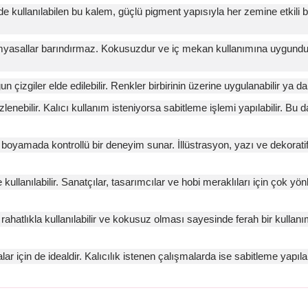
kullanılabilen bu kalem, güçlü pigment yapısıyla her zemine etkili bir 
myasallar barındırmaz. Kokusuzdur ve iç mekan kullanımına uygundur.
izgiler elde edilebilir. Renkler birbirinin üzerine uygulanabilir ya da 
nebilir. Kalıcı kullanım isteniyorsa sabitleme işlemi yapılabilir. Bu
oyamada kontrollü bir deneyim sunar. İllüstrasyon, yazı ve dekoratif k
anılabilir. Sanatçılar, tasarımcılar ve hobi meraklıları için çok yönl
ahatlıkla kullanılabilir ve kokusuz olması sayesinde ferah bir kullan
 için de idealdir. Kalıcılık istenen çalışmalarda ise sabitleme yapılabi
arda yetersiz gördüğünüz noktaları öneri formunu kullanarak tarafımıza il