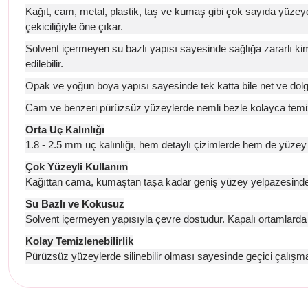
Kağıt, cam, metal, plastik, taş ve kumaş gibi çok sayıda yüzeyde 
çekiciliğiyle öne çıkar.
Solvent içermeyen su bazlı yapısı sayesinde sağlığa zararlı ki
edilebilir.
Opak ve yoğun boya yapısı sayesinde tek katta bile net ve dolgun ç
Cam ve benzeri pürüzsüz yüzeylerde nemli bezle kolayca temizle
Orta Uç Kalınlığı
1.8 - 2.5 mm uç kalınlığı, hem detaylı çizimlerde hem de yüzey b
Çok Yüzeyli Kullanım
Kağıttan cama, kumaştan taşa kadar geniş yüzey yelpazesinde kull
Su Bazlı ve Kokusuz
Solvent içermeyen yapısıyla çevre dostudur. Kapalı ortamlarda r
Kolay Temizlenebilirlik
Pürüzsüz yüzeylerde silinebilir olması sayesinde geçici çalışmalar
Bu ürünün fiyat bilgisi, resim, ürün açıklamalarında ve diğer konul