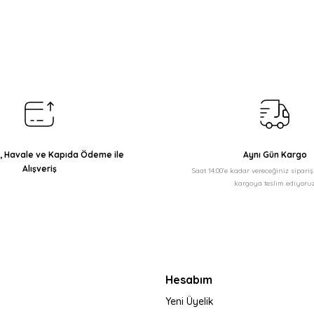
Bu ürüne ilk yorumu siz yapın!
Yorum Yaz
ı, Havale ve Kapıda Ödeme ile
Aynı Gün Kargo
Alışveriş
Saat 14:00'e kadar vereceğiniz sipari
kargoya teslim ediyoruz
Gönder
Hesabım
Yeni Üyelik