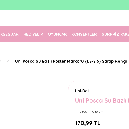
1500 TL Üzeri Ücretsiz Kargo
Tüm Siparişler Aynı Gün Kargoda!
Türkiye'nin En Eğlenceli Kırtasiyesi!
AKSESUAR
HEDİYELİK
OYUNCAK
KONSEPTLER
SÜRPRİZ PAK
r
Uni Posca Su Bazlı Poster Markörü (1.8-2.5) Şarap Rengi
Uni-Ball
Uni Posca Su Bazlı
0 Puan - 0 Yorum
170,99 TL