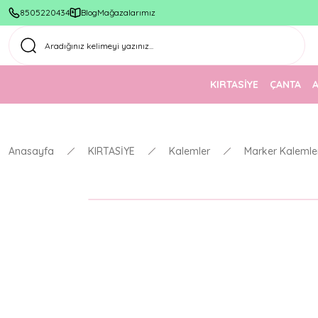
8505220434
Blog
Mağazalarımız
KIRTASİYE
ÇANTA
Anasayfa
KIRTASİYE
Kalemler
Marker Kalemle