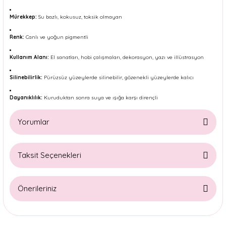
Mürekkep:
Su bazlı, kokusuz, toksik olmayan
Renk:
Canlı ve yoğun pigmentli
Kullanım Alanı:
El sanatları, hobi çalışmaları, dekorasyon, yazı ve illüstrasyon
Silinebilirlik:
Pürüzsüz yüzeylerde silinebilir, gözenekli yüzeylerde kalıcı
Dayanıklılık:
Kuruduktan sonra suya ve ışığa karşı dirençli
Yorumlar
Taksit Seçenekleri
Bu ürüne ilk yorumu siz yapın!
Önerileriniz
Yorum Yaz
Bu ürünün fiyat bilgisi, resim, ürün açıklamalarında ve diğer
konularda yetersiz gördüğünüz noktaları öneri formunu