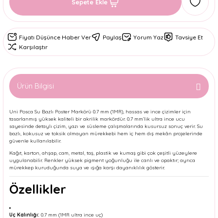
Sepete Ekle
Fiyatı Düşünce Haber Ver
Paylaş
Yorum Yaz
Tavsiye Et
Karşılaştır
Ürün Bilgisi
Uni Posca Su Bazlı Poster Markörü 0.7 mm (1MR), hassas ve ince çizimler için
tasarlanmış yüksek kaliteli bir akrilik markördür. 0.7 mm’lik ultra ince ucu
sayesinde detaylı çizim, yazı ve süsleme çalışmalarında kusursuz sonuç verir. Su
bazlı, kokusuz ve toksik olmayan mürekkebi hem iç hem dış mekân projelerinde
güvenle kullanılabilir.
Kağıt, karton, ahşap, cam, metal, taş, plastik ve kumaş gibi çok çeşitli yüzeylere
uygulanabilir. Renkler yüksek pigment yoğunluğu ile canlı ve opaktır; ayrıca
mürekkep kuruduğunda suya ve ışığa karşı dayanıklılık gösterir.
Özellikler
Uç Kalınlığı:
0.7 mm (1MR ultra ince uç)