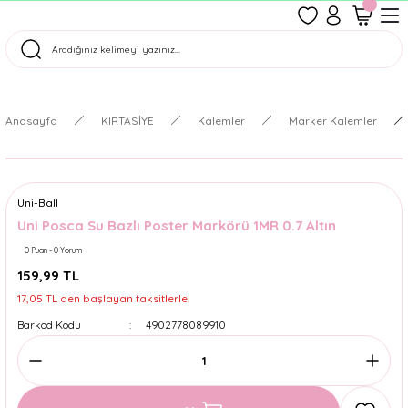
1500 TL Üzeri Ücretsiz Kargo
Tüm Siparişler Aynı Gün Kargoda!
Türkiye'nin En Eğlenceli Kırtasiyesi!
Anasayfa
KIRTASİYE
Kalemler
Marker Kalemler
Uni-Ball
Uni Posca Su Bazlı Poster Markörü 1MR 0.7 Altın
0 Puan - 0 Yorum
159,99 TL
17,05 TL den başlayan taksitlerle!
Barkod Kodu
4902778089910