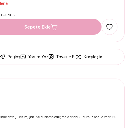
erle!
8249413
Sepete Ekle
Paylaş
Yorum Yaz
Tavsiye Et
Karşılaştır
sinde detaylı çizim, yazı ve süsleme çalışmalarında kusursuz sonuç verir. Su