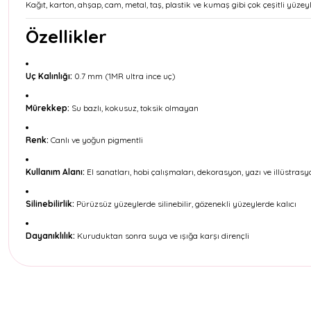
Kağıt, karton, ahşap, cam, metal, taş, plastik ve kumaş gibi çok çeşitli yüz
Özellikler
Uç Kalınlığı:
0.7 mm (1MR ultra ince uç)
Mürekkep:
Su bazlı, kokusuz, toksik olmayan
Renk:
Canlı ve yoğun pigmentli
Kullanım Alanı:
El sanatları, hobi çalışmaları, dekorasyon, yazı ve illüstrasy
Silinebilirlik:
Pürüzsüz yüzeylerde silinebilir, gözenekli yüzeylerde kalıcı
Dayanıklılık:
Kuruduktan sonra suya ve ışığa karşı dirençli
Bu ürünün fiyat bilgisi, resim, ürün açıklamalarında ve diğer konul
Görüş ve önerileriniz için teşekkür ederiz.