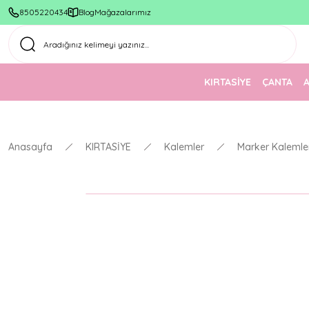
8505220434
Blog
Mağazalarımız
KIRTASİYE
ÇANTA
Anasayfa
KIRTASİYE
Kalemler
Marker Kalemle