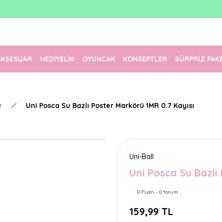
1500 TL Üzeri Ücretsiz Kargo
Tüm Siparişler Aynı Gün Kargoda!
Türkiye'nin En Eğlenceli Kırtasiyesi!
AKSESUAR
HEDİYELİK
OYUNCAK
KONSEPTLER
SÜRPRİZ PAK
r
Uni Posca Su Bazlı Poster Markörü 1MR 0.7 Kayısı
Uni-Ball
Uni Posca Su Bazlı
0 Puan - 0 Yorum
159,99 TL