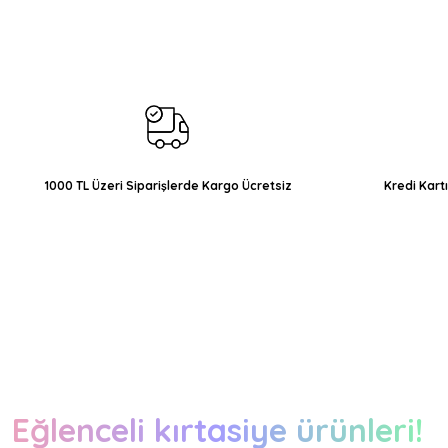
Ürün resmi kalitesiz, bozuk veya görüntülenemiyor.
Ürün açıklamasında eksik bilgiler bulunuyor.
Ürün bilgilerinde hatalar bulunuyor.
Ürün fiyatı diğer sitelerden daha pahalı.
Bu ürüne benzer farklı alternatifler olmalı.
1000 TL Üzeri Siparişlerde Kargo Ücretsiz
Kredi Kart
Eğlenceli kırtasiye ürünleri!