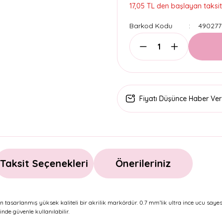
17,05 TL den başlayan taksitl
Barkod Kodu
490277
Fiyatı Düşünce Haber Ver
Taksit Seçenekleri
Önerileriniz
n tasarlanmış yüksek kaliteli bir akrilik markördür. 0.7 mm’lik ultra ince ucu saye
de güvenle kullanılabilir.