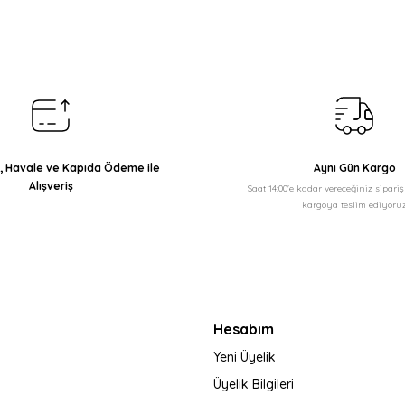
Yorum Yaz
ı, Havale ve Kapıda Ödeme ile
Aynı Gün Kargo
Alışveriş
Saat 14:00'e kadar vereceğiniz sipari
kargoya teslim ediyoruz
Gönder
Hesabım
Yeni Üyelik
Üyelik Bilgileri