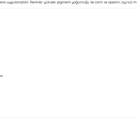
eylere uygulanabilir. Renkler yüksek pigment yoğunluğu ile canlı ve opaktır; ayrıca
on
arda yetersiz gördüğünüz noktaları öneri formunu kullanarak tarafımıza il
Bu ürüne ilk yorumu siz yapın!