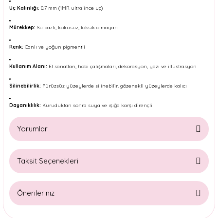
Uç Kalınlığı:
0.7 mm (1MR ultra ince uç)
Mürekkep:
Su bazlı, kokusuz, toksik olmayan
Renk:
Canlı ve yoğun pigmentli
Kullanım Alanı:
El sanatları, hobi çalışmaları, dekorasyon, yazı ve illüstrasyon
Silinebilirlik:
Pürüzsüz yüzeylerde silinebilir, gözenekli yüzeylerde kalıcı
Dayanıklılık:
Kuruduktan sonra suya ve ışığa karşı dirençli
Yorumlar
Taksit Seçenekleri
Bu ürüne ilk yorumu siz yapın!
Önerileriniz
Yorum Yaz