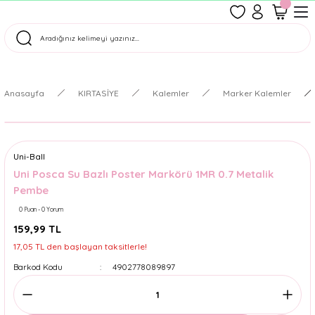
1500 TL Üzeri Ücretsiz Kargo
Tüm Siparişler Aynı Gün Kargoda!
Türkiye'nin En Eğlenceli Kırtasiyesi!
Anasayfa
KIRTASİYE
Kalemler
Marker Kalemler
Uni-Ball
Uni Posca Su Bazlı Poster Markörü 1MR 0.7 Metalik
Pembe
0 Puan - 0 Yorum
159,99 TL
17,05 TL den başlayan taksitlerle!
Barkod Kodu
4902778089897