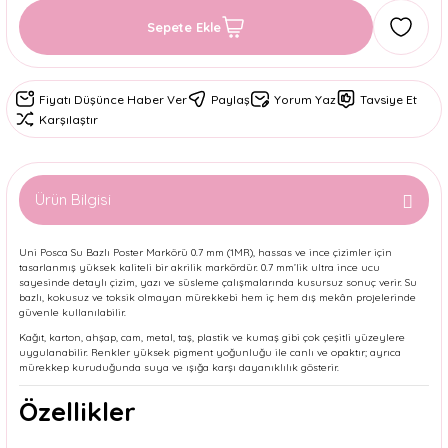
Sepete Ekle
Fiyatı Düşünce Haber Ver
Paylaş
Yorum Yaz
Tavsiye Et
Karşılaştır
Ürün Bilgisi
Uni Posca Su Bazlı Poster Markörü 0.7 mm (1MR), hassas ve ince çizimler için
tasarlanmış yüksek kaliteli bir akrilik markördür. 0.7 mm’lik ultra ince ucu
sayesinde detaylı çizim, yazı ve süsleme çalışmalarında kusursuz sonuç verir. Su
bazlı, kokusuz ve toksik olmayan mürekkebi hem iç hem dış mekân projelerinde
güvenle kullanılabilir.
Kağıt, karton, ahşap, cam, metal, taş, plastik ve kumaş gibi çok çeşitli yüzeylere
uygulanabilir. Renkler yüksek pigment yoğunluğu ile canlı ve opaktır; ayrıca
mürekkep kuruduğunda suya ve ışığa karşı dayanıklılık gösterir.
Özellikler