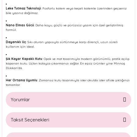
Leke Tutmaz Teknoloji
: Fosforlu kalem veya keçeli kalemle üzerinden geçseniz
bile yazınız dağılmaz.
Nano Elmas Gücü
: Daha koyu, güçlü ve pürüzsüz yazım için özel geliştirilmiş
formül.
Dayanıklı Uç
: Sıkı oturan yapısıyla sürtünmeye karşı dirençli, uzun süreli
kullanım için ideal.
Şık Kayar Kapaklı Kutu
: Opak ve mat tasarımıyla modern görünümlü, pratik açılıp
kapanan kutu. Uçları kolayca çıkarmanızı sağlar. En eşsiz ürünler yine Minnoş
Dükkan'da.
Her Ortama Uyumlu
: Zamansız kutu tasarımıyla ister okulda ister ofiste şıklığınızı
tamamlar.
Yorumlar
Taksit Seçenekleri
Bu ürüne ilk yorumu siz yapın!