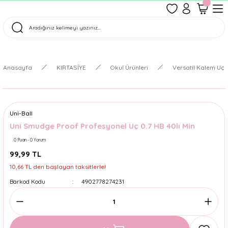
1500 TL Üzeri Ücretsiz Kargo
Tüm Siparişler Aynı Gün Kargoda!
Türkiye'nin En Eğlenceli Kırtasiyesi!
Anasayfa
KIRTASİYE
Okul Ürünleri
Versatil Kalem Uçl
Uni-Ball
Uni Smudge Proof Profesyonel Uç 0.7 HB 40lı Min
0 Puan - 0 Yorum
99,99 TL
10,66 TL den başlayan taksitlerle!
Barkod Kodu
4902778274231