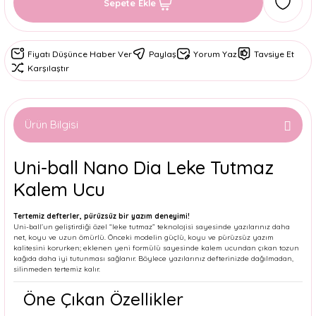
Sepete Ekle
Fiyatı Düşünce Haber Ver
Paylaş
Yorum Yaz
Tavsiye Et
Karşılaştır
Ürün Bilgisi
Uni-ball Nano Dia Leke Tutmaz
Kalem Ucu
Tertemiz defterler, pürüzsüz bir yazım deneyimi!
Uni-ball’un geliştirdiği özel “leke tutmaz” teknolojisi sayesinde yazılarınız daha
net, koyu ve uzun ömürlü. Önceki modelin güçlü, koyu ve pürüzsüz yazım
kalitesini korurken; eklenen yeni formülü sayesinde kalem ucundan çıkan tozun
kağıda daha iyi tutunması sağlanır. Böylece yazılarınız defterinizde dağılmadan,
silinmeden tertemiz kalır.
Öne Çıkan Özellikler