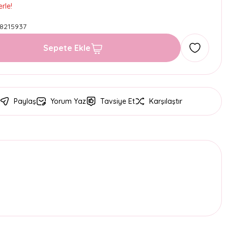
rle!
8215937
Sepete Ekle
Paylaş
Yorum Yaz
Tavsiye Et
Karşılaştır