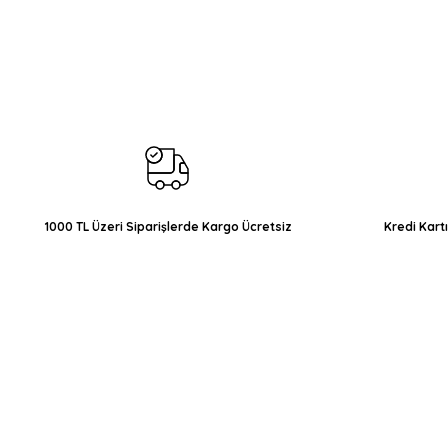
Bu ürünün fiyat bilgisi, resim, ürün açıklamalarında ve diğer konul
Görüş ve önerileriniz için teşekkür ederiz.
Ürün resmi kalitesiz, bozuk veya görüntülenemiyor.
Ürün açıklamasında eksik bilgiler bulunuyor.
Ürün bilgilerinde hatalar bulunuyor.
Ürün fiyatı diğer sitelerden daha pahalı.
Bu ürüne benzer farklı alternatifler olmalı.
1000 TL Üzeri Siparişlerde Kargo Ücretsiz
Kredi Kart