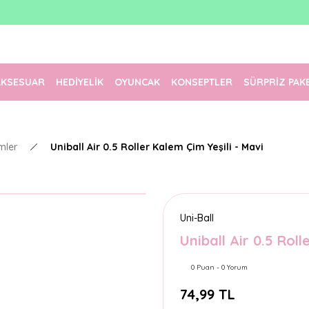
1500 TL Üzeri Ücretsiz Kargo
Tüm Siparişler Aynı Gün Kargoda!
Türkiye'nin En Eğlenceli Kırtasiyesi!
AKSESUAR
HEDİYELİK
OYUNCAK
KONSEPTLER
SÜRPRİZ PAK
mler
Uniball Air 0.5 Roller Kalem Çim Yeşili - Mavi
Uni-Ball
Uniball Air 0.5 Roll
0 Puan - 0 Yorum
74,99 TL