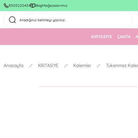
8505220434
Blog
Mağazalarımız
KIRTASİYE
ÇANTA
Anasayfa
KIRTASİYE
Kalemler
Tükenmez Kale