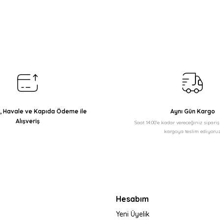
arda yetersiz gördüğünüz noktaları öneri formunu kullanarak tarafımıza il
Bu ürüne ilk yorumu siz yapın!
Yorum Yaz
ı, Havale ve Kapıda Ödeme ile
Aynı Gün Kargo
Alışveriş
Saat 14:00'e kadar vereceğiniz sipari
kargoya teslim ediyoruz
Gönder
Hesabım
Yeni Üyelik