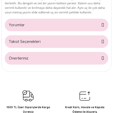
ilerletilir. Bu dengeli ve net bir yazım kalitesi yaratır. Kalem ucu daha
verimli kullanılır ve kırılmaya daha dayanıklı hal alır. Aynı uç ile çok daha
uzun metraj yazım elde edilerek uç en verimli şekilde kullanılır.
Yorumlar
Taksit Seçenekleri
Bu ürüne ilk yorumu siz yapın!
Önerileriniz
Yorum Yaz
Bu ürünün fiyat bilgisi, resim, ürün açıklamalarında ve diğer
konularda yetersiz gördüğünüz noktaları öneri formunu
kullanarak tarafımıza iletebilirsiniz.
Görüş ve önerileriniz için teşekkür ederiz.
Ürün resmi kalitesiz, bozuk veya görüntülenemiyor.
Ürün açıklamasında eksik bilgiler bulunuyor.
1000 TL Üzeri Siparişlerde Kargo
Kredi Kartı, Havale ve Kapıda
Ücretsiz
Ödeme ile Alışveriş