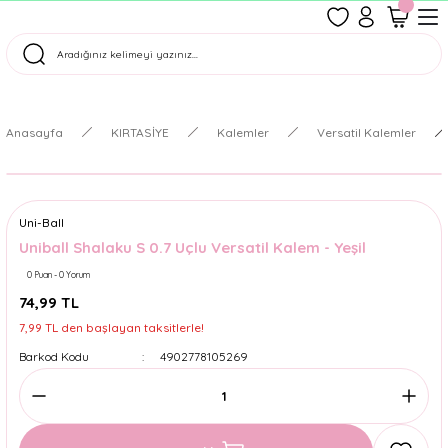
1500 TL Üzeri Ücretsiz Kargo
Tüm Siparişler Aynı Gün Kargoda!
Türkiye'nin En Eğlenceli Kırtasiyesi!
Anasayfa
KIRTASİYE
Kalemler
Versatil Kalemler
Uni-Ball
Uniball Shalaku S 0.7 Uçlu Versatil Kalem - Yeşil
0 Puan - 0 Yorum
74,99 TL
7,99 TL den başlayan taksitlerle!
Barkod Kodu
4902778105269