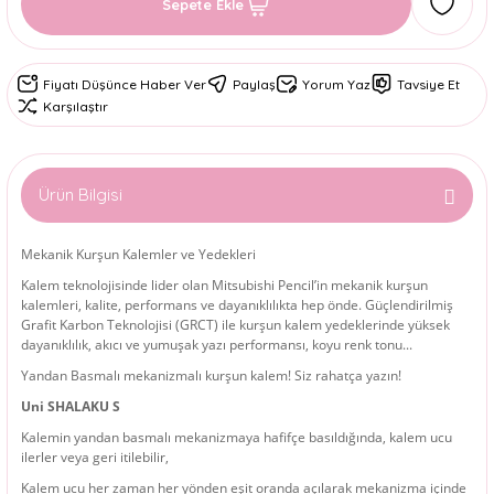
Sepete Ekle
Fiyatı Düşünce Haber Ver
Paylaş
Yorum Yaz
Tavsiye Et
Karşılaştır
Ürün Bilgisi
Mekanik Kurşun Kalemler ve Yedekleri
Kalem teknolojisinde lider olan Mitsubishi Pencil’in mekanik kurşun
kalemleri, kalite, performans ve dayanıklılıkta hep önde. Güçlendirilmiş
Grafit Karbon Teknolojisi (GRCT) ile kurşun kalem yedeklerinde yüksek
dayanıklılık, akıcı ve yumuşak yazı performansı, koyu renk tonu...
Yandan Basmalı mekanizmalı kurşun kalem! Siz rahatça yazın!
Uni SHALAKU S
Kalemin yandan basmalı mekanizmaya hafifçe basıldığında, kalem ucu
ilerler veya geri itilebilir,
Kalem ucu her zaman her yönden eşit oranda açılarak mekanizma içinde