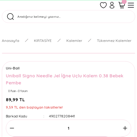
1500 TL Üzeri Ücretsiz Kargo
Tüm Siparişler Aynı Gün Kargoda!
Türkiye'nin En Eğlenceli Kırtasiyesi!
Anasayfa
KIRTASİYE
Kalemler
Tükenmez Kalemler
Uni-Ball
Uniball Signo Needle Jel İğne Uçlu Kalem 0.38 Bebek
Pembe
0 Puan - 0 Yorum
89,99 TL
9,59 TL den başlayan taksitlerle!
Barkod Kodu
4902778208441