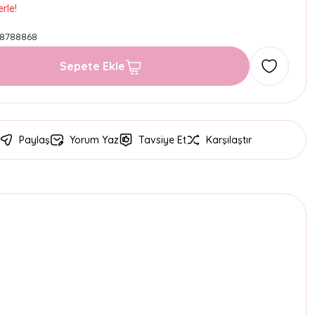
rle!
8788868
Sepete Ekle
Paylaş
Yorum Yaz
Tavsiye Et
Karşılaştır