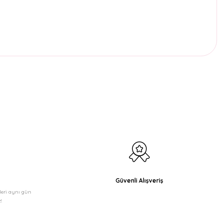
etebilirsiniz.
Güvenli Alışveriş
şleri aynı gün
!