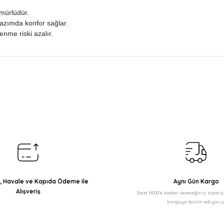
mürlüdür.
yazımda konfor sağlar.
enme riski azalır.
arda yetersiz gördüğünüz noktaları öneri formunu kullanarak tarafımıza il
Bu ürüne ilk yorumu siz yapın!
Yorum Yaz
ı, Havale ve Kapıda Ödeme ile
Aynı Gün Kargo
Alışveriş
Saat 14:00'e kadar vereceğiniz sipari
kargoya teslim ediyoruz