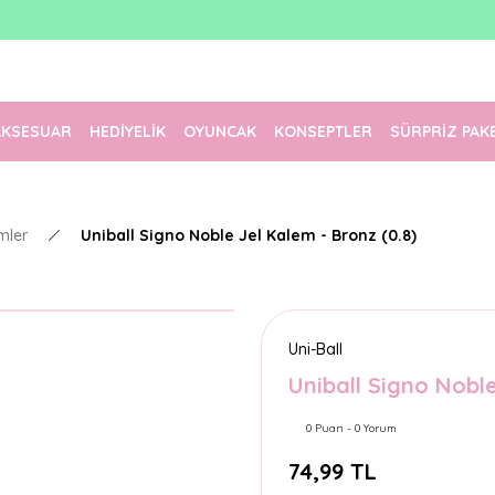
1500 TL Üzeri Ücretsiz Kargo
Tüm Siparişler Aynı Gün Kargoda!
Türkiye'nin En Eğlenceli Kırtasiyesi!
AKSESUAR
HEDİYELİK
OYUNCAK
KONSEPTLER
SÜRPRİZ PAK
mler
Uniball Signo Noble Jel Kalem - Bronz (0.8)
Uni-Ball
Uniball Signo Noble
0 Puan - 0 Yorum
74,99 TL