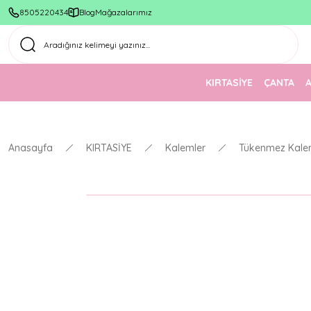
8505220434
Blog
Mağazalarımız
KIRTASİYE
ÇANTA
Anasayfa
KIRTASİYE
Kalemler
Tükenmez Kale