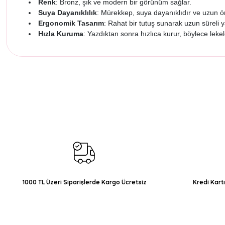
Renk
: Bronz, şık ve modern bir görünüm sağlar.
Suya Dayanıklılık
: Mürekkep, suya dayanıklıdır ve uzun ö
Ergonomik Tasarım
: Rahat bir tutuş sunarak uzun süreli 
Hızla Kuruma
: Yazdıktan sonra hızlıca kurur, böylece lekel
Bu ürünün fiyat bilgisi, resim, ürün açıklamalarında ve diğer konul
Görüş ve önerileriniz için teşekkür ederiz.
Ürün resmi kalitesiz, bozuk veya görüntülenemiyor.
Ürün açıklamasında eksik bilgiler bulunuyor.
Ürün bilgilerinde hatalar bulunuyor.
Ürün fiyatı diğer sitelerden daha pahalı.
Bu ürüne benzer farklı alternatifler olmalı.
1000 TL Üzeri Siparişlerde Kargo Ücretsiz
Kredi Kart