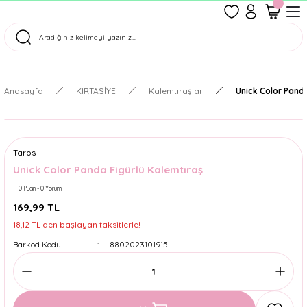
1500 TL Üzeri Ücretsiz Kargo
Tüm Siparişler Aynı Gün Kargoda!
Türkiye'nin En Eğlenceli Kırtasiyesi!
Anasayfa
KIRTASİYE
Kalemtıraşlar
Unick Color Panda
Taros
Unick Color Panda Figürlü Kalemtıraş
0 Puan - 0 Yorum
169,99 TL
18,12 TL den başlayan taksitlerle!
Barkod Kodu
8802023101915