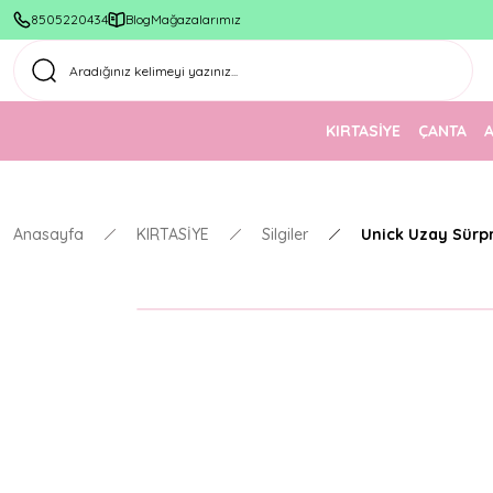
8505220434
Blog
Mağazalarımız
KIRTASİYE
ÇANTA
Anasayfa
KIRTASİYE
Silgiler
Unick Uzay Sürpri