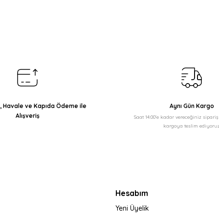
Bu ürüne ilk yorumu siz yapın!
Yorum Yaz
ı, Havale ve Kapıda Ödeme ile
Aynı Gün Kargo
Alışveriş
Saat 14:00'e kadar vereceğiniz sipari
kargoya teslim ediyoruz
Gönder
Hesabım
Yeni Üyelik