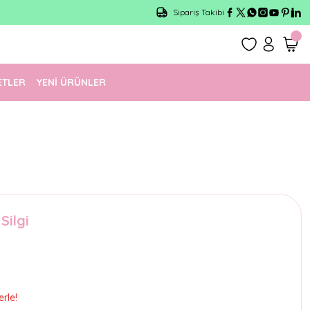
Sipariş Takibi
ETLER
YENİ ÜRÜNLER
Silgi
rle!