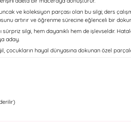
verişini adeta bir maceraya dönüştürür.
uncak ve koleksiyon parçası olan bu silgi; ders çalışma
nu artırır ve öğrenme sürecine eğlenceli bir dokun
ürpriz silgi, hem dayanıklı hem de işlevseldir. Hatala
ya aday.
ğil, çocukların hayal dünyasına dokunan özel parçal
erilir)
arda yetersiz gördüğünüz noktaları öneri formunu kullanarak tarafımıza il