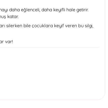
yı daha eğlenceli, daha keyifli hale getirir.
uş katar.
rı silerken bile çocuklara keyif veren bu silgi,
ar var!
etebilirsiniz.