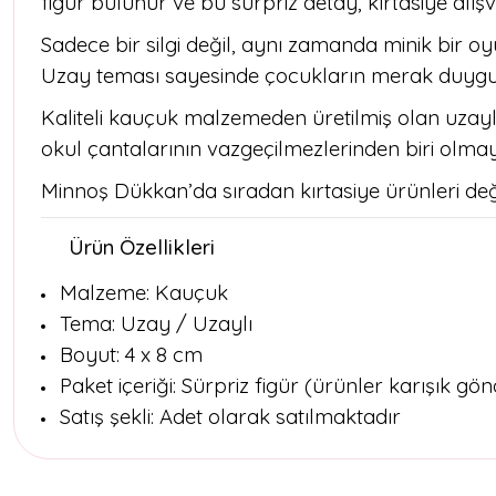
figür bulunur ve bu sürpriz detay, kırtasiye alış
Sadece bir silgi değil, aynı zamanda minik bir oy
Uzay teması sayesinde çocukların merak duygusu
Kaliteli kauçuk malzemeden üretilmiş olan uzaylı s
okul çantalarının vazgeçilmezlerinden biri olma
Minnoş Dükkan’da sıradan kırtasiye ürünleri de
Ürün Özellikleri
Malzeme: Kauçuk
Tema: Uzay / Uzaylı
Boyut: 4 x 8 cm
Paket içeriği: Sürpriz figür (ürünler karışık gönd
Satış şekli: Adet olarak satılmaktadır
Bu ürünün fiyat bilgisi, resim, ürün açıklamalarında ve diğer konul