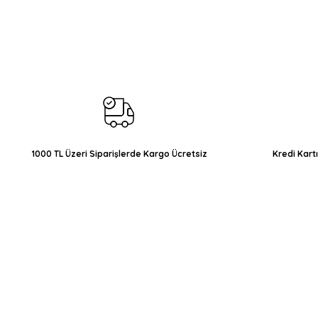
Görüş ve önerileriniz için teşekkür ederiz.
Ürün resmi kalitesiz, bozuk veya görüntülenemiyor.
Ürün açıklamasında eksik bilgiler bulunuyor.
Ürün bilgilerinde hatalar bulunuyor.
Ürün fiyatı diğer sitelerden daha pahalı.
Bu ürüne benzer farklı alternatifler olmalı.
1000 TL Üzeri Siparişlerde Kargo Ücretsiz
Kredi Kart