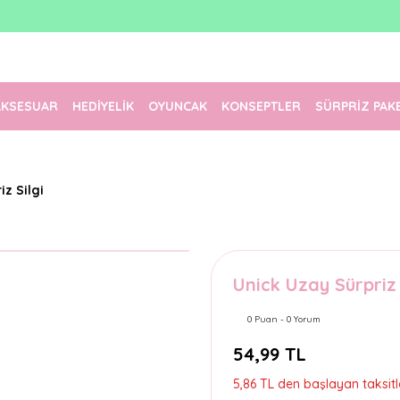
1500 TL Üzeri Ücretsiz Kargo
Tüm Siparişler Aynı Gün Kargoda!
Türkiye'nin En Eğlenceli Kırtasiyesi!
AKSESUAR
HEDİYELİK
OYUNCAK
KONSEPTLER
SÜRPRİZ PAK
z Silgi
Unick Uzay Sürpriz 
0 Puan - 0 Yorum
54,99 TL
5,86 TL den başlayan taksitle