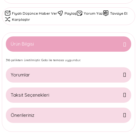
Fiyatı Düşünce Haber Ver
Paylaş
Yorum Yaz
Tavsiye Et
Karşılaştır
Ürün Bilgisi
316 çelikten üretilmiştir. Gıda ile temasa uygundur.
Yorumlar
Taksit Seçenekleri
Bu ürüne ilk yorumu siz yapın!
Önerileriniz
Yorum Yaz
Bu ürünün fiyat bilgisi, resim, ürün açıklamalarında ve diğer