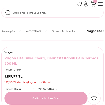
1500 TL Üzeri Ücretsiz Kargo
Tüm Siparişler Aynı Gün Kargoda!
Türkiye'nin En Eğlenceli Kırtasiyesi!
Anasayfa
AKSESUAR
Suluk - Mataralar
Vagon Life D
Vagon
Vagon Life Diller Cherry Bear Çift Kapak Çelik Termos
600 ML
0 Puan - 0 Yorum
1.199,99 TL
127,90 TL den başlayan taksitlerle!
Barkod Kodu
6933655114409
Gelince Haber Ver