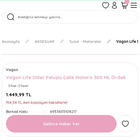
1500 TL Üzeri Ücretsiz Kargo
Tüm Siparişler Aynı Gün Kargoda!
Türkiye'nin En Eğlenceli Kırtasiyesi!
Anasayfa
AKSESUAR
Suluk - Mataralar
Vagon Life D
Vagon
Vagon Life Diller Peluşlu Çelik Matara 300 ML Ördek
0 Puan - 0 Yorum
1.449,99 TL
154,54 TL den başlayan taksitlerle!
Barkod Kodu
6933655108217
Gelince Haber Ver