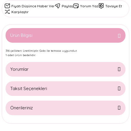
Fiyatı Düşünce Haber Ver
Paylaş
Yorum Yaz
Tavsiye Et
Karşılaştır
Ürün Bilgisi
316 çelikten üretilmiştir. Gıda ile temasa uygundur.
1 adet ürün bedelidir.
Yorumlar
Taksit Seçenekleri
Bu ürüne ilk yorumu siz yapın!
Önerileriniz
Yorum Yaz
Bu ürünün fiyat bilgisi, resim, ürün açıklamalarında ve diğer
konularda yetersiz gördüğünüz noktaları öneri formunu