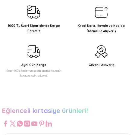
Görüş ve önerileriniz için teşekkür ederiz.
Ürün resmi kalitesiz, bozuk veya görüntülenemiyor.
Ürün açıklamasında eksik bilgiler bulunuyor.
1000 TL Üzeri Siparişlerde Kargo
Kredi Kartı, Havale ve Kapıda
Ücretsiz
Ödeme ile Alışveriş
Ürün bilgilerinde hatalar bulunuyor.
Ürün fiyatı diğer sitelerden daha pahalı.
Bu ürüne benzer farklı alternatifler olmalı.
Aynı Gün Kargo
Güvenli Alışveriş
Saat 14:00'e kadar vereceğiniz siparişleri aynı gün
kargoya teslim ediyoruz!
Gönder
Eğlenceli kırtasiye ürünleri!