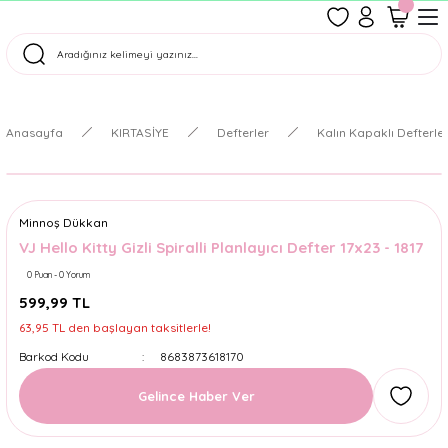
1500 TL Üzeri Ücretsiz Kargo
Tüm Siparişler Aynı Gün Kargoda!
Türkiye'nin En Eğlenceli Kırtasiyesi!
Anasayfa
KIRTASİYE
Defterler
Kalın Kapaklı Defterle
Minnoş Dükkan
VJ Hello Kitty Gizli Spiralli Planlayıcı Defter 17x23 - 1817
0 Puan - 0 Yorum
599,99 TL
63,95 TL den başlayan taksitlerle!
Barkod Kodu
8683873618170
Gelince Haber Ver