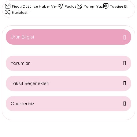
Fiyatı Düşünce Haber Ver
Paylaş
Yorum Yaz
Tavsiye Et
Karşılaştır
Ürün Bilgisi
Yorumlar
Taksit Seçenekleri
Bu ürüne ilk yorumu siz yapın!
Önerileriniz
Yorum Yaz
Bu ürünün fiyat bilgisi, resim, ürün açıklamalarında ve diğer
konularda yetersiz gördüğünüz noktaları öneri formunu
kullanarak tarafımıza iletebilirsiniz.