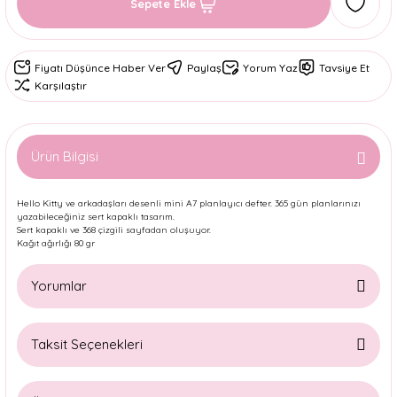
Sepete Ekle
Fiyatı Düşünce Haber Ver
Paylaş
Yorum Yaz
Tavsiye Et
Karşılaştır
Ürün Bilgisi
Hello Kitty ve arkadaşları desenli mini A7 planlayıcı defter. 365 gün planlarınızı
yazabileceğiniz sert kapaklı tasarım.
Sert kapaklı ve 368 çizgili sayfadan oluşuyor.
Kağıt ağırlığı 80 gr
Yorumlar
Taksit Seçenekleri
Bu ürüne ilk yorumu siz yapın!