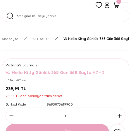
1500 TL Üzeri Ücretsiz Kargo
Tüm Siparişler Aynı Gün Kargoda!
Türkiye'nin En Eğlenceli Kırtasiyesi!
Anasayfa
KIRTASİYE
VJ Hello Kitty Günlük 365 Gün 368 Sayfa
Victoria's Journals
VJ Hello Kitty Günlük 365 Gün 368 Sayfa A7 - 2
0 Puan - 0 Yorum
239,99 TL
25,58 TL den başlayan taksitlerle!
Barkod Kodu
8683873619900