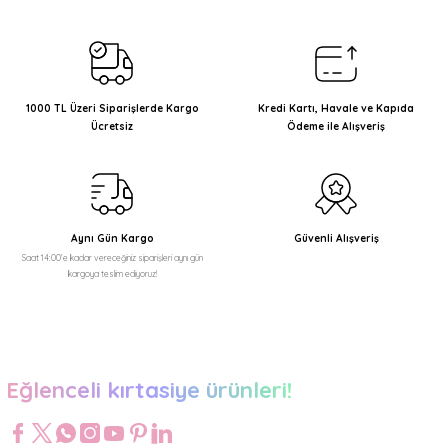
kullanarak tarafımıza iletebilirsiniz.
Görüş ve önerileriniz için teşekkür ederiz.
Ürün resmi kalitesiz, bozuk veya görüntülenemiyor.
Ürün açıklamasında eksik bilgiler bulunuyor.
1000 TL Üzeri Siparişlerde Kargo
Kredi Kartı, Havale ve Kapıda
Ücretsiz
Ödeme ile Alışveriş
Ürün bilgilerinde hatalar bulunuyor.
Ürün fiyatı diğer sitelerden daha pahalı.
Bu ürüne benzer farklı alternatifler olmalı.
Aynı Gün Kargo
Güvenli Alışveriş
Saat 14:00'e kadar vereceğiniz siparişleri aynı gün
kargoya teslim ediyoruz!
Gönder
Eğlenceli kırtasiye ürünleri!