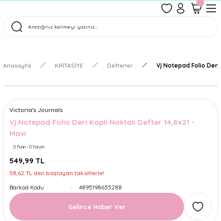
1500 TL Üzeri Ücretsiz Kargo
Tüm Siparişler Aynı Gün Kargoda!
Türkiye'nin En Eğlenceli Kırtasiyesi!
Anasayfa
KIRTASİYE
Defterler
Vj Notepad Folio Deri 
Victoria's Journals
Vj Notepad Folio Deri Kaplı Noktalı Defter 14,8x21 -
Mavi
0 Puan - 0 Yorum
549,99 TL
58,62 TL den başlayan taksitlerle!
Barkod Kodu
4895198655288
Gelince Haber Ver