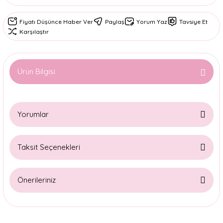
Fiyatı Düşünce Haber Ver
Paylaş
Yorum Yaz
Tavsiye Et
Karşılaştır
Ürün Bilgisi
Yorumlar
Taksit Seçenekleri
Bu ürüne ilk yorumu siz yapın!
Önerileriniz
Yorum Yaz
Bu ürünün fiyat bilgisi, resim, ürün açıklamalarında ve diğer
konularda yetersiz gördüğünüz noktaları öneri formunu