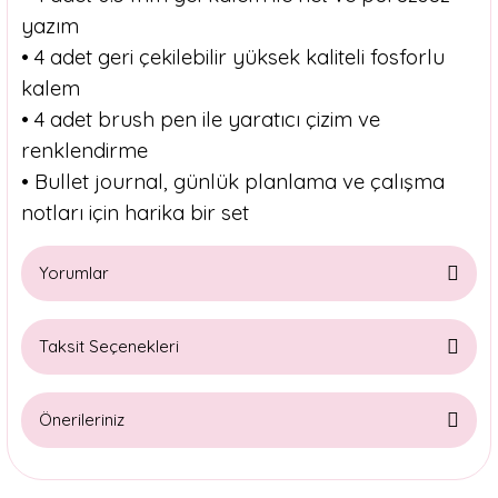
yazım
• 4 adet geri çekilebilir yüksek kaliteli fosforlu
kalem
• 4 adet brush pen ile yaratıcı çizim ve
renklendirme
• Bullet journal, günlük planlama ve çalışma
notları için harika bir set
Yorumlar
Taksit Seçenekleri
Bu ürüne ilk yorumu siz yapın!
Önerileriniz
Yorum Yaz
Bu ürünün fiyat bilgisi, resim, ürün açıklamalarında ve diğer