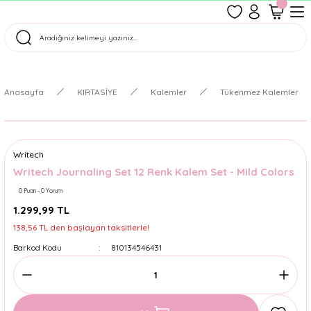
1500 TL Üzeri Ücretsiz Kargo
Tüm Siparişler Aynı Gün Kargoda!
Türkiye'nin En Eğlenceli Kırtasiyesi!
Anasayfa
KIRTASİYE
Kalemler
Tükenmez Kalemler
Writech
Writech Journaling Set 12 Renk Kalem Set - Mild Colors
0 Puan - 0 Yorum
1.299,99 TL
138,56 TL den başlayan taksitlerle!
Barkod Kodu
810134546431