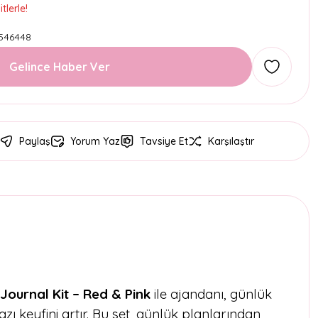
tlerle!
546448
Gelince Haber Ver
Paylaş
Yorum Yaz
Tavsiye Et
Karşılaştır
Journal Kit – Red & Pink
ile ajandanı, günlük
zı keyfini artır. Bu set, günlük planlarından