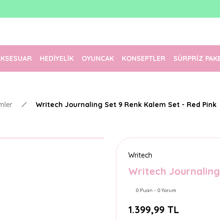
1500 TL Üzeri Ücretsiz Kargo
Tüm Siparişler Aynı Gün Kargoda!
Türkiye'nin En Eğlenceli Kırtasiyesi!
AKSESUAR
HEDİYELİK
OYUNCAK
KONSEPTLER
SÜRPRİZ PAK
mler
Writech Journaling Set 9 Renk Kalem Set - Red Pink
Writech
Writech Journaling
0 Puan - 0 Yorum
1.399,99 TL