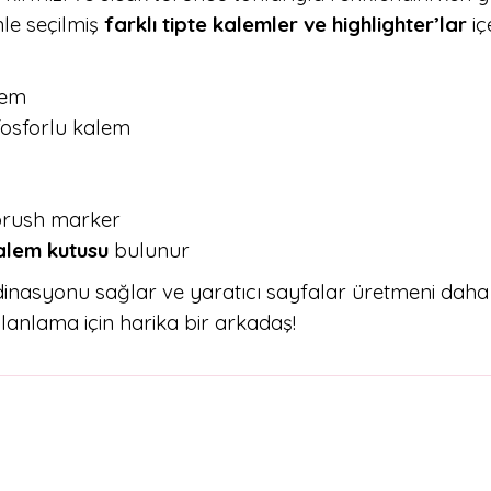
nle seçilmiş
farklı tipte kalemler ve highlighter’lar
içe
lem
fosforlu kalem
m
 brush marker
alem kutusu
bulunur
dinasyonu sağlar ve yaratıcı sayfalar üretmeni daha e
lanlama için harika bir arkadaş!
arda yetersiz gördüğünüz noktaları öneri formunu kullanarak tarafımıza il
Bu ürüne ilk yorumu siz yapın!