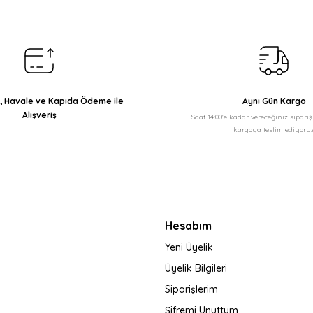
Yorum Yaz
ı, Havale ve Kapıda Ödeme ile
Aynı Gün Kargo
Alışveriş
Saat 14:00'e kadar vereceğiniz sipari
kargoya teslim ediyoruz
Gönder
Hesabım
Yeni Üyelik
Üyelik Bilgileri
Siparişlerim
Şifremi Unuttum