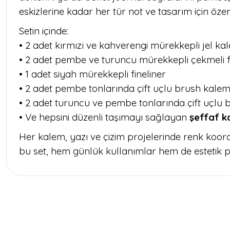
eskizlerine kadar her tür not ve tasarım için öze
Setin içinde:
• 2 adet kırmızı ve kahverengi mürekkepli jel ka
• 2 adet pembe ve turuncu mürekkepli çekmeli 
• 1 adet siyah mürekkepli fineliner
• 2 adet pembe tonlarında çift uçlu brush kale
• 2 adet turuncu ve pembe tonlarında çift uçlu
• Ve hepsini düzenli taşımayı sağlayan
şeffaf k
Her kalem, yazı ve çizim projelerinde renk koor
bu set, hem günlük kullanımlar hem de estetik p
Bu ürünün fiyat bilgisi, resim, ürün açıklamalarında ve diğer konul
Görüş ve önerileriniz için teşekkür ederiz.
Ürün resmi kalitesiz, bozuk veya görüntülenemiyor.