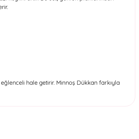
rir.
ğlenceli hale getirir. Minnoş Dükkan farkıyla
etebilirsiniz.