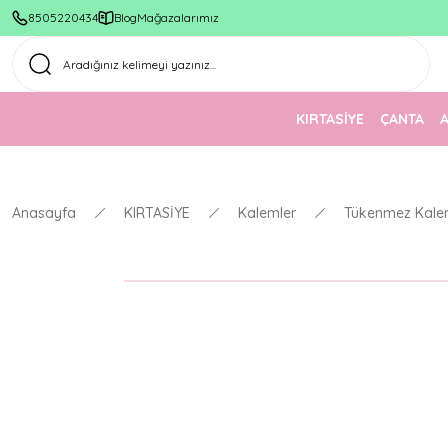
8505220434
Blog
Mağazalarımız
KIRTASİYE
ÇANTA
Anasayfa
KIRTASİYE
Kalemler
Tükenmez Kale