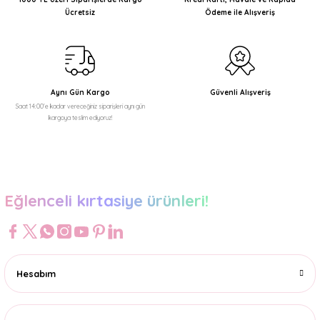
Ücretsiz
Ödeme ile Alışveriş
Ürün bilgilerinde hatalar bulunuyor.
Ürün fiyatı diğer sitelerden daha pahalı.
Bu ürüne benzer farklı alternatifler olmalı.
Aynı Gün Kargo
Güvenli Alışveriş
Saat 14:00'e kadar vereceğiniz siparişleri aynı gün
kargoya teslim ediyoruz!
Gönder
Eğlenceli kırtasiye ürünleri!
Hesabım