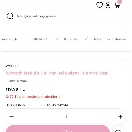
1500 TL Üzeri Ücretsiz Kargo
Tüm Siparişler Aynı Gün Kargoda!
Türkiye'nin En Eğlenceli Kırtasiyesi!
Anasayfa
KIRTASİYE
Kalemler
Tükenmez Kalemler
Writech
Writech Nebula Gel Pen Jel Kalem - Pembe Yeşil
0 Puan - 0 Yorum
119,99 TL
12,79 TL den başlayan taksitlerle!
Barkod Kodu
810157612144