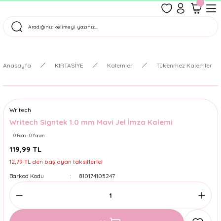
1500 TL Üzeri Ücretsiz Kargo
Tüm Siparişler Aynı Gün Kargoda!
Türkiye'nin En Eğlenceli Kırtasiyesi!
Anasayfa
KIRTASİYE
Kalemler
Tükenmez Kalemler
Writech
Writech Signtek 1.0 mm Mavi Jel İmza Kalemi
0 Puan - 0 Yorum
119,99 TL
12,79 TL den başlayan taksitlerle!
Barkod Kodu
810174105247