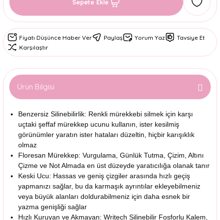
Sepete Ekle
Fiyatı Düşünce Haber Ver
Paylaş
Yorum Yaz
Tavsiye Et
Karşılaştır
Ürün Bilgisi
Benzersiz Silinebilirlik: Renkli mürekkebi silmek için karşı
uçtaki şeffaf mürekkep ucunu kullanın, ister kesilmiş
görünümler yaratın ister hataları düzeltin, hiçbir karışıklık
olmaz
Floresan Mürekkep: Vurgulama, Günlük Tutma, Çizim, Altını
Çizme ve Not Almada en üst düzeyde yaratıcılığa olanak tanır
Keski Ucu: Hassas ve geniş çizgiler arasında hızlı geçiş
yapmanızı sağlar, bu da karmaşık ayrıntılar ekleyebilmeniz
veya büyük alanları doldurabilmeniz için daha esnek bir
yazma genişliği sağlar
Hızlı Kuruyan ve Akmayan: Writech Silinebilir Fosforlu Kalem,