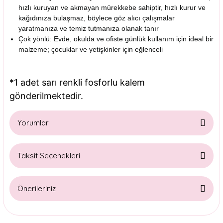
hızlı kuruyan ve akmayan mürekkebe sahiptir, hızlı kurur ve
kağıdınıza bulaşmaz, böylece göz alıcı çalışmalar
yaratmanıza ve temiz tutmanıza olanak tanır
Çok yönlü: Evde, okulda ve ofiste günlük kullanım için ideal bir
malzeme; çocuklar ve yetişkinler için eğlenceli
*1 adet sarı renkli fosforlu kalem
gönderilmektedir.
Yorumlar
Taksit Seçenekleri
Bu ürüne ilk yorumu siz yapın!
Önerileriniz
Yorum Yaz
Bu ürünün fiyat bilgisi, resim, ürün açıklamalarında ve diğer