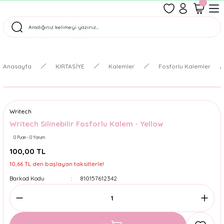
1500 TL Üzeri Ücretsiz Kargo
Tüm Siparişler Aynı Gün Kargoda!
Türkiye'nin En Eğlenceli Kırtasiyesi!
Anasayfa
KIRTASİYE
Kalemler
Fosforlu Kalemler
Writech
Writech Silinebilir Fosforlu Kalem - Yellow
0 Puan - 0 Yorum
100,00 TL
10,66 TL den başlayan taksitlerle!
Barkod Kodu
810157612342