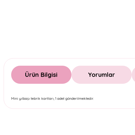
Ürün Bilgisi
Yorumlar
Mini yılbaşı tebrik kartları, 1 adet gönderilmektedir.
Bu ürünün fiyat bilgisi, resim, ürün açıklamalarında ve diğer konul
Görüş ve önerileriniz için teşekkür ederiz.