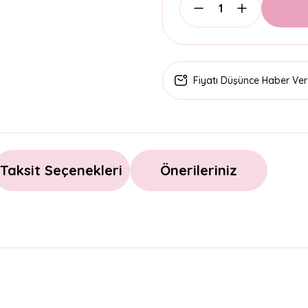
Fiyatı Düşünce Haber Ver
Taksit Seçenekleri
Önerileriniz
arda yetersiz gördüğünüz noktaları öneri formunu kullanarak tarafımıza il
Bu ürüne ilk yorumu siz yapın!