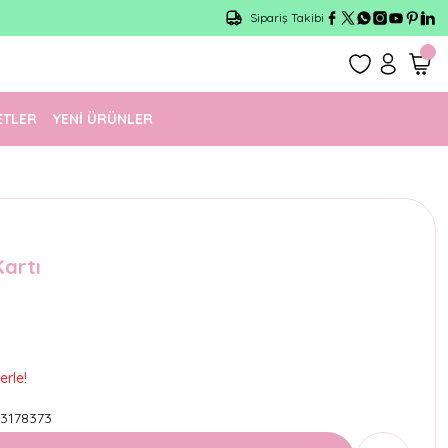
Sipariş Takibi
ETLER
YENİ ÜRÜNLER
Kartı
erle!
3178373