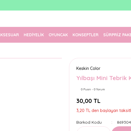
1500 TL Üzeri Ücretsiz Kargo
Tüm Siparişler Aynı Gün Kargoda!
Türkiye'nin En Eğlenceli Kırtasiyesi!
AKSESUAR
HEDİYELİK
OYUNCAK
KONSEPTLER
SÜRPRİZ PAK
Keskin Color
Yılbaşı Mini Tebrik 
0 Puan - 0 Yorum
30,00 TL
3,20 TL den başlayan taksitl
Barkod Kodu
869304