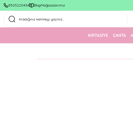
8505220434
Blog
Mağazalarımız
KIRTASİYE
ÇANTA