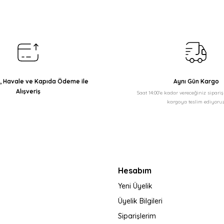
Yorum Yaz
ı, Havale ve Kapıda Ödeme ile
Aynı Gün Kargo
Alışveriş
Saat 14:00'e kadar vereceğiniz sipari
kargoya teslim ediyoruz
Gönder
Hesabım
Yeni Üyelik
Üyelik Bilgileri
Siparişlerim