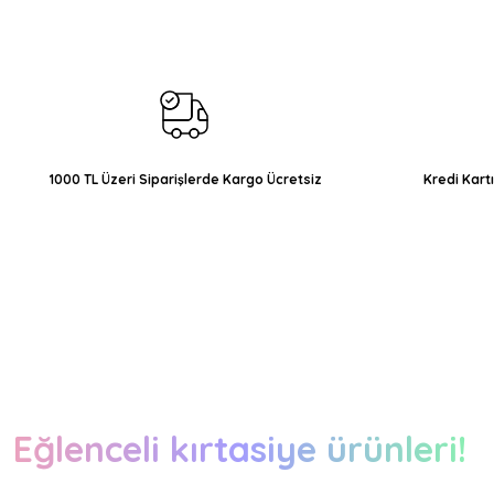
Ürün resmi kalitesiz, bozuk veya görüntülenemiyor.
Ürün açıklamasında eksik bilgiler bulunuyor.
Ürün bilgilerinde hatalar bulunuyor.
Ürün fiyatı diğer sitelerden daha pahalı.
Bu ürüne benzer farklı alternatifler olmalı.
1000 TL Üzeri Siparişlerde Kargo Ücretsiz
Kredi Kart
Eğlenceli kırtasiye ürünleri!