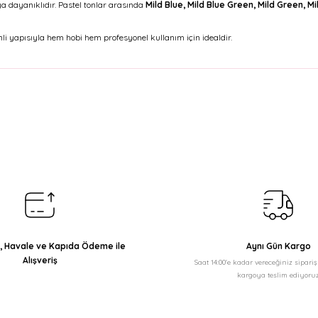
a dayanıklıdır. Pastel tonlar arasında
Mild Blue, Mild Blue Green, Mild Green, Mi
li yapısıyla hem hobi hem profesyonel kullanım için idealdir.
arda yetersiz gördüğünüz noktaları öneri formunu kullanarak tarafımıza il
Bu ürüne ilk yorumu siz yapın!
Yorum Yaz
ı, Havale ve Kapıda Ödeme ile
Aynı Gün Kargo
Alışveriş
Saat 14:00'e kadar vereceğiniz sipari
kargoya teslim ediyoruz
Gönder