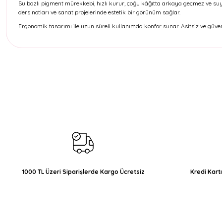
Su bazlı pigment mürekkebi, hızlı kurur, çoğu kâğıtta arkaya geçmez ve suy
ders notları ve sanat projelerinde estetik bir görünüm sağlar.
Ergonomik tasarımı ile uzun süreli kullanımda konfor sunar. Asitsiz ve güven
Bu ürünün fiyat bilgisi, resim, ürün açıklamalarında ve diğer konul
Görüş ve önerileriniz için teşekkür ederiz.
Ürün resmi kalitesiz, bozuk veya görüntülenemiyor.
Ürün açıklamasında eksik bilgiler bulunuyor.
Ürün bilgilerinde hatalar bulunuyor.
Ürün fiyatı diğer sitelerden daha pahalı.
Bu ürüne benzer farklı alternatifler olmalı.
1000 TL Üzeri Siparişlerde Kargo Ücretsiz
Kredi Kart