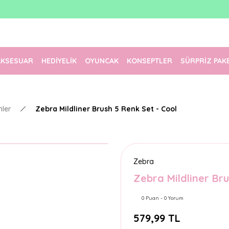
1500 TL Üzeri Ücretsiz Kargo
Tüm Siparişler Aynı Gün Kargoda!
Türkiye'nin En Eğlenceli Kırtasiyesi!
AKSESUAR
HEDİYELİK
OYUNCAK
KONSEPTLER
SÜRPRİZ PAK
mler
Zebra Mildliner Brush 5 Renk Set - Cool
Zebra
Zebra Mildliner Bru
0 Puan - 0 Yorum
579,99 TL