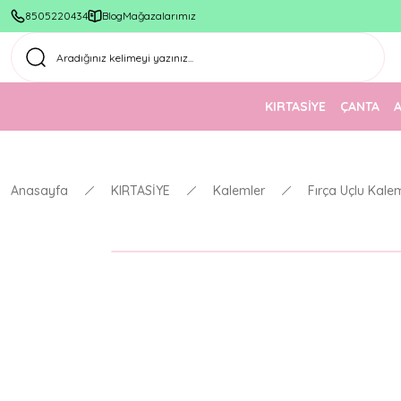
8505220434
Blog
Mağazalarımız
KIRTASİYE
ÇANTA
Anasayfa
KIRTASİYE
Kalemler
Fırça Uçlu Kale