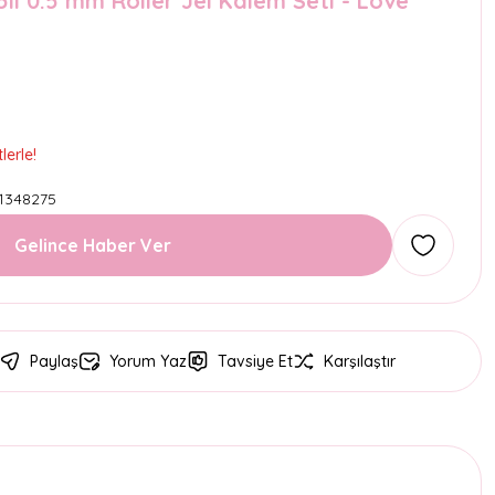
li 0.5 mm Roller Jel Kalem Seti - Love
lerle!
1348275
Gelince Haber Ver
Paylaş
Yorum Yaz
Tavsiye Et
Karşılaştır