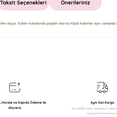
Taksit Seçenekleri
Önerileriniz
lerden oluşur. Kalem kutularında popüler olan bu klipsli kalemler aynı zaman
arda yetersiz gördüğünüz noktaları öneri formunu kullanarak tarafımıza il
Bu ürüne ilk yorumu siz yapın!
Yorum Yaz
ı, Havale ve Kapıda Ödeme ile
Aynı Gün Kargo
Alışveriş
Saat 14:00'e kadar vereceğiniz sipari
kargoya teslim ediyoruz