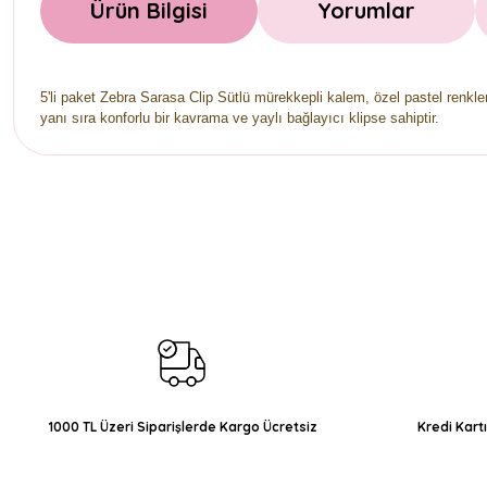
Ürün Bilgisi
Yorumlar
5'li paket Zebra Sarasa Clip Sütlü mürekkepli kalem, özel pastel renk
yanı sıra konforlu bir kavrama ve yaylı bağlayıcı klipse sahiptir.
Bu ürünün fiyat bilgisi, resim, ürün açıklamalarında ve diğer konul
Görüş ve önerileriniz için teşekkür ederiz.
Ürün resmi kalitesiz, bozuk veya görüntülenemiyor.
Ürün açıklamasında eksik bilgiler bulunuyor.
Ürün bilgilerinde hatalar bulunuyor.
Ürün fiyatı diğer sitelerden daha pahalı.
Bu ürüne benzer farklı alternatifler olmalı.
1000 TL Üzeri Siparişlerde Kargo Ücretsiz
Kredi Kart