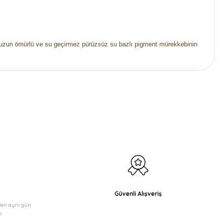
da uzun ömürlü ve su geçirmez pürüzsüz su bazlı pigment mürekkebinin
etebilirsiniz.
Güvenli Alışveriş
şleri aynı gün
!