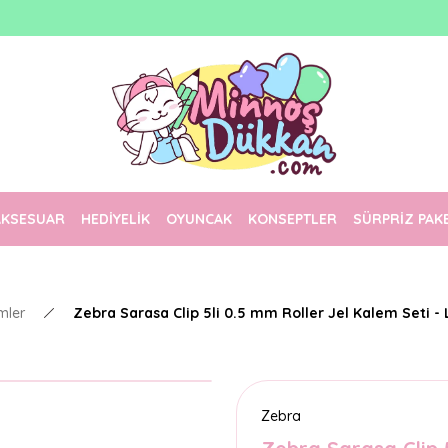
1500 TL Üzeri Ücretsiz Kargo
Tüm Siparişler Aynı Gün Kargoda!
Türkiye'nin En Eğlenceli Kırtasiyesi!
AKSESUAR
HEDİYELİK
OYUNCAK
KONSEPTLER
SÜRPRİZ PAK
mler
Zebra Sarasa Clip 5li 0.5 mm Roller Jel Kalem Seti -
Zebra