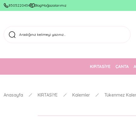
8505220434
Blog
Mağazalarımız
KIRTASİYE
ÇANTA
Anasayfa
KIRTASİYE
Kalemler
Tükenmez Kale