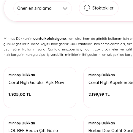
Stoktakiler
Minnoş Dükkan’ın
çanta koleksiyonu
, hem okul hem de günlük kullanım için en s
günlük gezilerini daha keyifli hale getirir. Okul çantaları, beslenme çantaları, sı
uzun süreli kullanım sunar. Çantalarımız; geniş iç hacmi, çoklu bölmeleri ve hafif
hızlı kargo imkanıyla sipariş verebilir, miniklerin ihtiyaçlarını en şık şekilde karşı
Minnoş Dükkan
Minnoş Dükkan
Coral High Galaksi Açık Mavi
Coral High Köpekler Sı
Sırt Çantası (Usb+Aux Soketli)
1.925,00 TL
2.199,99 TL
Minnoş Dükkan
Minnoş Dükkan
LOL BFF Beach Çift Gözlü
Barbie Due Outfit Goa