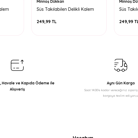
Minnoş Dükkan
Minnoş D
alem
Süs Takılabilen Delikli Kalem
Süs Takıl
Kutu-Turuncu
Kutu-Sarı
249,99 TL
249,99 T
ı, Havale ve Kapıda Ödeme ile
Aynı Gün Kargo
Alışveriş
Saat 14:00'e kadar vereceğiniz sipari
kargoya teslim ediyoruz