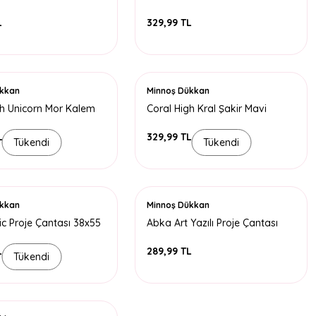
 Bölmeli
2 Bölmeli
L
329,99 TL
ükkan
Minnoş Dükkan
gh Unicorn Mor Kalem
Coral High Kral Şakir Mavi
 Bölmeli
Kalem Kutusu 3 Bölmeli
L
329,99 TL
Tükendi
Tükendi
ükkan
Minnoş Dükkan
ic Proje Çantası 38x55
Abka Art Yazılı Proje Çantası
38x55
L
289,99 TL
Tükendi