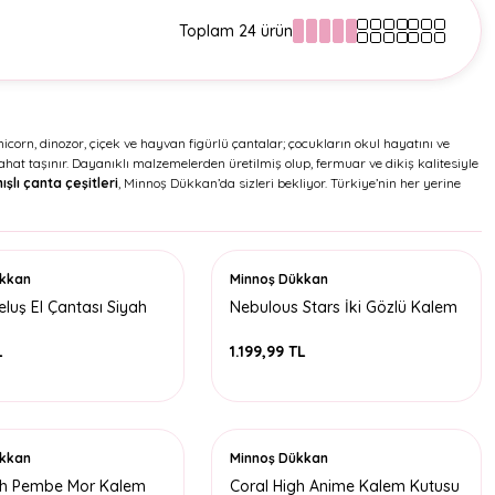
Toplam 24 ürün
unicorn, dinozor, çiçek ve hayvan figürlü çantalar; çocukların okul hayatını ve
rahat taşınır. Dayanıklı malzemelerden üretilmiş olup, fermuar ve dikiş kalitesiyle
ışlı çanta çeşitleri
, Minnoş Dükkan’da sizleri bekliyor. Türkiye’nin her yerine
ükkan
Minnoş Dükkan
luş El Çantası Siyah
Nebulous Stars İki Gözlü Kalem
Kutu 12564
L
1.199,99 TL
ükkan
Minnoş Dükkan
gh Pembe Mor Kalem
Coral High Anime Kalem Kutusu