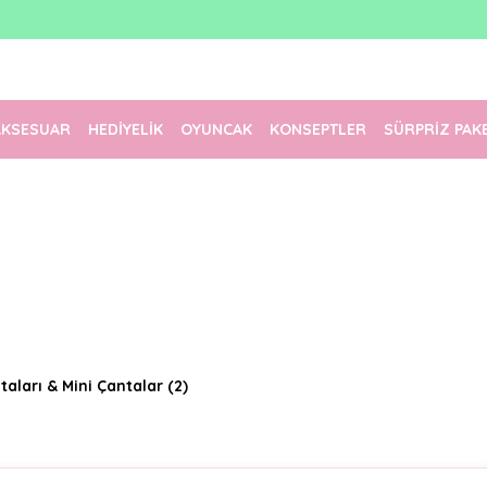
1500 TL Üzeri Ücretsiz Kargo
Tüm Siparişler Aynı Gün Kargoda!
Türkiye'nin En Eğlenceli Kırtasiyesi!
AKSESUAR
HEDİYELİK
OYUNCAK
KONSEPTLER
SÜRPRİZ PAK
taları & Mini Çantalar
(2)