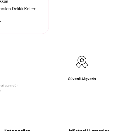
ükkan
abilen Delikli Kalem
L
Güvenli Alışveriş
şleri aynı gün
!