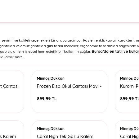
evimli ve kaliteli seçenekleri bir araya getiriyor. Pastel renkli, kawaii karakterli, 
rt çantaları ve omuz çantaları gibi farklı modeller; ergonomik tasarımları sayesinde 
 yapısıyla hem işlevsel hem estetik bir kullanım sağlar.
Bursa’da en tatlı ve kullan
layabilirsiniz.
Minnoş Dükkan
Minnoş D
rt Çantası
Frozen Elsa Okul Çantası Mavi -
Kuromi Pe
Hakan
899,99 TL
899,99 T
Minnoş Dükkan
Minnoş D
ls Kalem
Coral High Tek Gözlü Kalem
Coral Hi