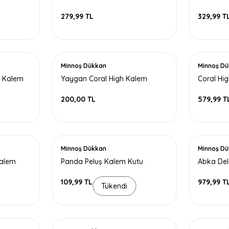
Çantası - Koyu Pembe
Kutusu 2
279,99 TL
329,99 T
Minnoş Dükkan
Minnoş D
i Kalem
Yaygan Coral High Kalem
Coral Hi
Çantası - Galaksi
Kutusu 3
200,00 TL
579,99 T
Minnoş Dükkan
Minnoş D
Kalem
Panda Peluş Kalem Kutu
Abka Del
109,99 TL
979,99 T
Tükendi