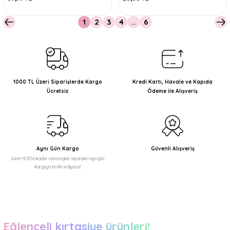
1
2
3
4
..
6
1000 TL Üzeri Siparişlerde Kargo
Kredi Kartı, Havale ve Kapıda
Ücretsiz
Ödeme ile Alışveriş
Aynı Gün Kargo
Güvenli Alışveriş
Saat 14:00'e kadar vereceğiniz siparişleri aynı gün
kargoya teslim ediyoruz!
Eğlenceli kırtasiye ürünleri!