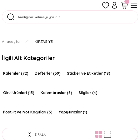
1500 TL Üzeri Ücretsiz Kargo
Tüm Siparişler Aynı Gün Kargoda!
Türkiye'nin En Eğlenceli Kırtasiyesi!
Anasayfa
KIRTASİYE
İlgili Alt Kategoriler
Kalemler
(72)
Defterler
(39)
Sticker ve Etiketler
(18)
Okul Ürünleri
(15)
Kalemtıraşlar
(5)
Silgiler
(4)
Post-it ve Not Kağıtları
(3)
Yapıştırıcılar
(1)
SIRALA