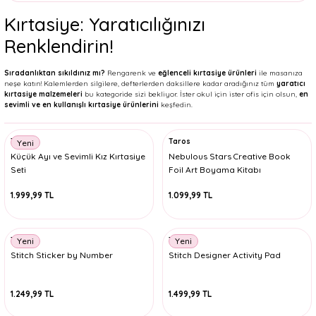
Kırtasiye: Yaratıcılığınızı
Renklendirin!
Sıradanlıktan sıkıldınız mı?
Rengarenk ve
eğlenceli kırtasiye ürünleri
ile masanıza
neşe katın! Kalemlerden silgilere, defterlerden daksillere kadar aradığınız tüm
yaratıcı
kırtasiye malzemeleri
bu kategoride sizi bekliyor. İster okul için ister ofis için olsun,
en
sevimli ve en kullanışlı kırtasiye ürünlerini
keşfedin.
Taros
Taros
Yeni
Küçük Ayı ve Sevimli Kız Kırtasiye
Nebulous Stars Creative Book
Seti
Foil Art Boyama Kitabı
1.999,99 TL
1.099,99 TL
Taros
Taros
Yeni
Yeni
Stitch Sticker by Number
Stitch Designer Activity Pad
1.249,99 TL
1.499,99 TL