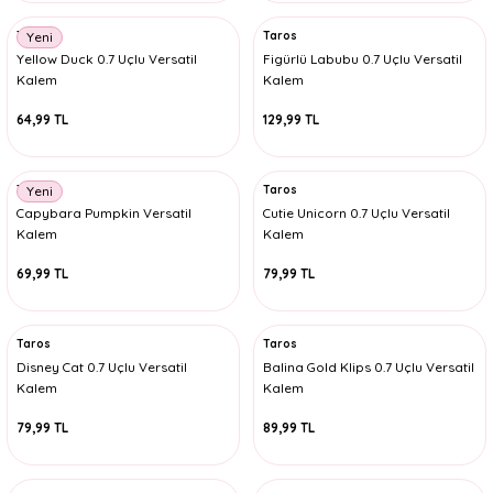
Taros
Taros
Yeni
Yellow Duck 0.7 Uçlu Versatil
Figürlü Labubu 0.7 Uçlu Versatil
Kalem
Kalem
64,99 TL
129,99 TL
Taros
Taros
Yeni
Capybara Pumpkin Versatil
Cutie Unicorn 0.7 Uçlu Versatil
Kalem
Kalem
69,99 TL
79,99 TL
Taros
Taros
Disney Cat 0.7 Uçlu Versatil
Balina Gold Klips 0.7 Uçlu Versatil
Kalem
Kalem
79,99 TL
89,99 TL