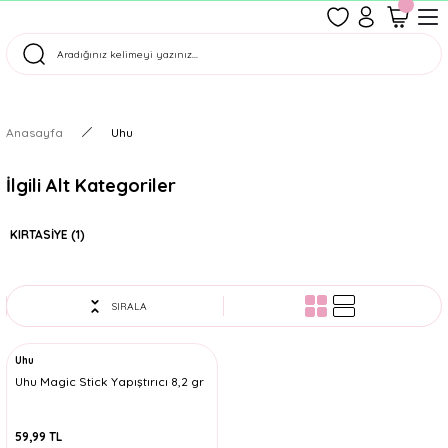
1500 TL Üzeri Ücretsiz Kargo
Tüm Siparişler Aynı Gün Kargoda!
Türkiye'nin En Eğlenceli Kırtasiyesi!
Anasayfa
Uhu
İlgili Alt Kategoriler
KIRTASİYE
(1)
SIRALA
Uhu
Uhu Magic Stick Yapıştırıcı 8,2 gr
59,99 TL