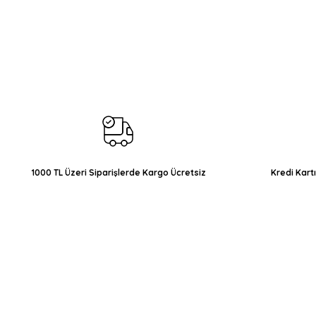
Bu ürünün fiyat bilgisi, resim, ürün açıklamalarında ve diğer konul
Görüş ve önerileriniz için teşekkür ederiz.
Ürün resmi kalitesiz, bozuk veya görüntülenemiyor.
Ürün açıklamasında eksik bilgiler bulunuyor.
Ürün bilgilerinde hatalar bulunuyor.
Ürün fiyatı diğer sitelerden daha pahalı.
Bu ürüne benzer farklı alternatifler olmalı.
1000 TL Üzeri Siparişlerde Kargo Ücretsiz
Kredi Kart