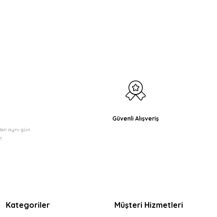
etebilirsiniz.
Güvenli Alışveriş
şleri aynı gün
!
Kategoriler
Müşteri Hizmetleri