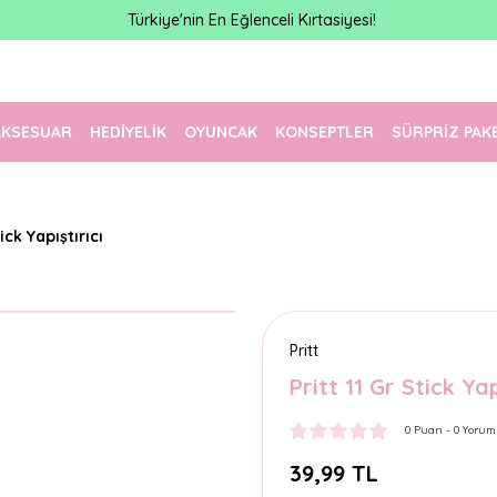
Türkiye'nin En Eğlenceli Kırtasiyesi!
AKSESUAR
HEDİYELİK
OYUNCAK
KONSEPTLER
SÜRPRİZ PAK
tick Yapıştırıcı
Pritt
Pritt 11 Gr Stick Yap
0 Puan - 0 Yorum
39,99 TL