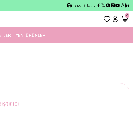
1500 TL Üzeri Ücretsiz Kargo
Sipariş Takibi
0
ETLER
YENİ ÜRÜNLER
ıştırıcı