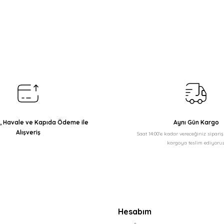
arda yetersiz gördüğünüz noktaları öneri formunu kullanarak tarafımıza il
Bu ürüne ilk yorumu siz yapın!
Yorum Yaz
ı, Havale ve Kapıda Ödeme ile
Aynı Gün Kargo
Alışveriş
Saat 14:00'e kadar vereceğiniz sipari
kargoya teslim ediyoruz
Gönder
Hesabım