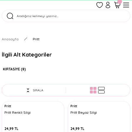
1500 TL Üzeri Ücretsiz Kargo
Tüm Siparişler Aynı Gün Kargoda!
Türkiye'nin En Eğlenceli Kırtasiyesi!
Anasayfa
Pritt
İlgili Alt Kategoriler
KIRTASİYE
(8)
SIRALA
Pritt
Pritt
Pritt Renkli Silgi
Pritt Beyaz Silgi
24,99 TL
24,99 TL