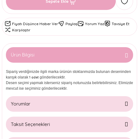
Sepete Ekle
Fiyatı Düşünce Haber Ver
Paylaş
Yorum Yaz
Tavsiye Et
Karşılaştır
Ürün Bilgisi
Sipariş verdiğinizde ilgili marka ürünün stoklarımızda bulunan deseninden
karışık olarak
gönderilecektir.
1 adet
Desen seçimi yapmak isterseniz sipariş notunuzda belirtebilirsiniz. Elimizde
mevcut ise seçiminiz gönderilecektir.
Yorumlar
Taksit Seçenekleri
Bu ürüne ilk yorumu siz yapın!