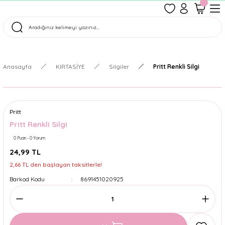
1500 TL Üzeri Ücretsiz Kargo
Tüm Siparişler Aynı Gün Kargoda!
Türkiye'nin En Eğlenceli Kırtasiyesi!
Anasayfa
KIRTASİYE
Silgiler
Pritt Renkli Silgi
Pritt
Pritt Renkli Silgi
0 Puan - 0 Yorum
24,99 TL
2,66 TL den başlayan taksitlerle!
Barkod Kodu
8691451020925