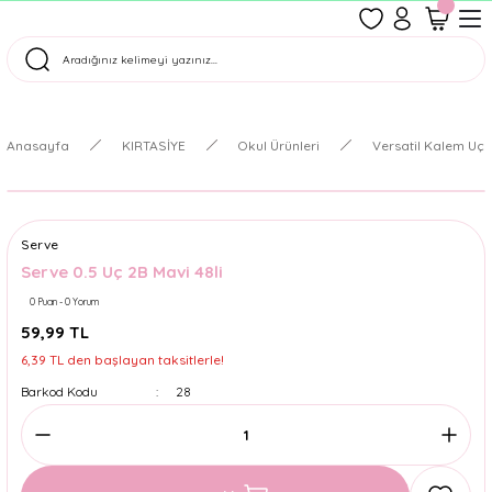
1500 TL Üzeri Ücretsiz Kargo
Tüm Siparişler Aynı Gün Kargoda!
Türkiye'nin En Eğlenceli Kırtasiyesi!
Anasayfa
KIRTASİYE
Okul Ürünleri
Versatil Kalem Uçl
Serve
Serve 0.5 Uç 2B Mavi 48li
0 Puan - 0 Yorum
59,99 TL
6,39 TL den başlayan taksitlerle!
Barkod Kodu
28