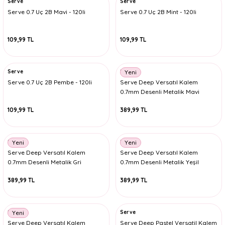
Serve
Serve
Serve 0.7 Uç 2B Mavi - 120li
Serve 0.7 Uç 2B Mint - 120li
109,99 TL
109,99 TL
Serve
Serve
Yeni
Serve 0.7 Uç 2B Pembe - 120li
Serve Deep Versatıl Kalem
0.7mm Desenli Metalik Mavi
109,99 TL
389,99 TL
Serve
Serve
Yeni
Yeni
Serve Deep Versatıl Kalem
Serve Deep Versatıl Kalem
0.7mm Desenli Metalik Gri
0.7mm Desenli Metalik Yeşil
389,99 TL
389,99 TL
Serve
Serve
Yeni
Serve Deep Versatıl Kalem
Serve Deep Pastel Versatil Kalem