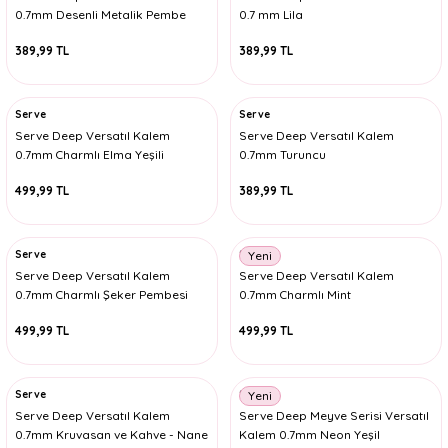
0.7mm Desenli Metalik Pembe
0.7 mm Lila
389,99 TL
389,99 TL
Serve
Serve
Serve Deep Versatıl Kalem
Serve Deep Versatıl Kalem
0.7mm Charmlı Elma Yeşili
0.7mm Turuncu
499,99 TL
389,99 TL
Serve
Serve
Yeni
Serve Deep Versatıl Kalem
Serve Deep Versatıl Kalem
0.7mm Charmlı Şeker Pembesi
0.7mm Charmlı Mint
499,99 TL
499,99 TL
Serve
Serve
Yeni
Serve Deep Versatıl Kalem
Serve Deep Meyve Serisi Versatıl
0.7mm Kruvasan ve Kahve - Nane
Kalem 0.7mm Neon Yeşil