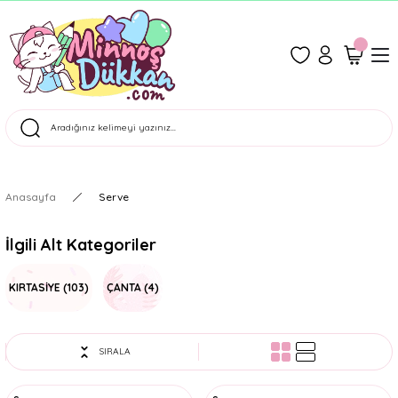
1500 TL Üzeri Ücretsiz Kargo
Tüm Siparişler Aynı Gün Kargoda!
Türkiye'nin En Eğlenceli Kırtasiyesi!
Anasayfa
Serve
İlgili Alt Kategoriler
KIRTASİYE
(103)
ÇANTA
(4)
SIRALA