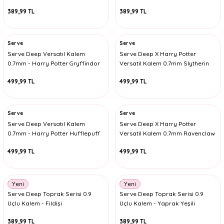
Yeşili
Avakado
389,99 TL
389,99 TL
Serve
Serve
Serve Deep Versatıl Kalem
Serve Deep X Harry Potter
0.7mm - Harry Potter Gryffindor
Versatil Kalem 0.7mm Slytherin
Damalı
Dama
499,99 TL
499,99 TL
Serve
Serve
Serve Deep Versatıl Kalem
Serve Deep X Harry Potter
0.7mm - Harry Potter Hufflepuff
Versatil Kalem 0.7mm Ravenclaw
Damalı
Dama
499,99 TL
499,99 TL
Serve
Serve
Yeni
Yeni
Serve Deep Toprak Serisi 0.9
Serve Deep Toprak Serisi 0.9
Uçlu Kalem - Fildişi
Uçlu Kalem - Yaprak Yeşili
389,99 TL
389,99 TL