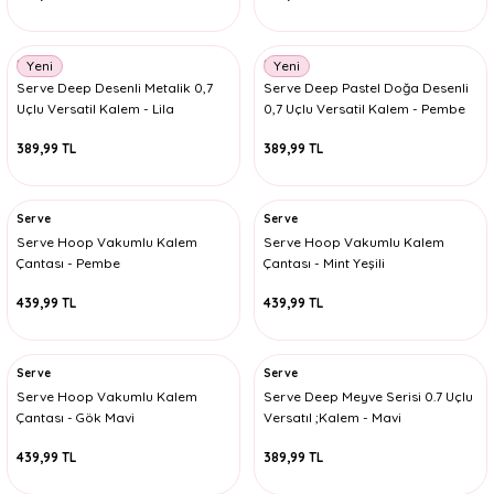
Serve
Serve
Yeni
Yeni
Serve Deep Desenli Metalik 0,7
Serve Deep Pastel Doğa Desenli
Uçlu Versatil Kalem - Lila
0,7 Uçlu Versatil Kalem - Pembe
389,99 TL
389,99 TL
Serve
Serve
Serve Hoop Vakumlu Kalem
Serve Hoop Vakumlu Kalem
Çantası - Pembe
Çantası - Mint Yeşili
439,99 TL
439,99 TL
Serve
Serve
Serve Hoop Vakumlu Kalem
Serve Deep Meyve Serisi 0.7 Uçlu
Çantası - Gök Mavi
Versatıl ;Kalem - Mavi
439,99 TL
389,99 TL