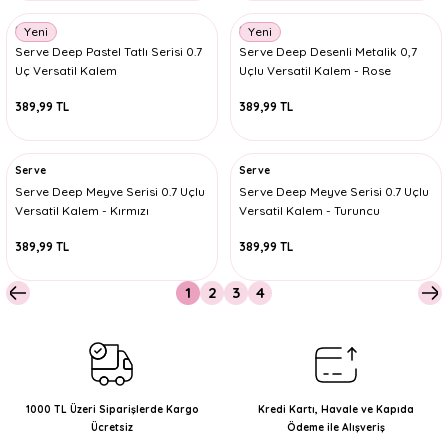
Serve
Serve
Yeni
Yeni
Serve Deep Pastel Tatlı Serisi 0.7
Serve Deep Desenli Metalik 0,7
Uç Versatil Kalem
Uçlu Versatil Kalem - Rose
389,99 TL
389,99 TL
Serve
Serve
Serve Deep Meyve Serisi 0.7 Uçlu
Serve Deep Meyve Serisi 0.7 Uçlu
Versatil Kalem - Kırmızı
Versatil Kalem - Turuncu
389,99 TL
389,99 TL
1
2
3
4
1000 TL Üzeri Siparişlerde Kargo
Kredi Kartı, Havale ve Kapıda
Ücretsiz
Ödeme ile Alışveriş