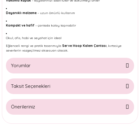
Vakumlu kapak
– eşyalarınızı sabit tutar ve dökülmeyi önler
Dayanıklı malzeme
– uzun ömürlü kullanım
Kompakt ve hafif
– çantada kolay taşınabilir
Okul, ofis, hobi ve seyahat için ideal
Eğlenceli rengi ve pratik tasarımıyla
Serve Hoop Kalem Çantası
, kırtasiye
severlerin vazgeçilmez aksesuarı olacak.
Yorumlar
Taksit Seçenekleri
Bu ürüne ilk yorumu siz yapın!
Önerileriniz
Yorum Yaz
Bu ürünün fiyat bilgisi, resim, ürün açıklamalarında ve diğer
konularda yetersiz gördüğünüz noktaları öneri formunu
kullanarak tarafımıza iletebilirsiniz.