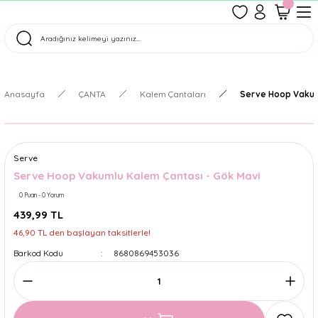
1500 TL Üzeri Ücretsiz Kargo
Tüm Siparişler Aynı Gün Kargoda!
Türkiye'nin En Eğlenceli Kırtasiyesi!
Anasayfa
ÇANTA
Kalem Çantaları
Serve Hoop Vakum
Serve
Serve Hoop Vakumlu Kalem Çantası - Gök Mavi
0 Puan - 0 Yorum
439,99 TL
46,90 TL den başlayan taksitlerle!
Barkod Kodu
8680869453036