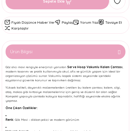
Sepete Ekle
Fiyatı Düşünce Haber Ver
Paylaş
Yorum Yaz
Tavsiye Et
Karşılaştır
Ürün Bilgisi
Göz alıcı mavi rengiyle enerjinizi yansıtan
Serve Hoop Vakumlu Kalem Çantası
,
modern tasarımı ve pratik kullanımıyla okul, ofis ve günlük yaşam için ideal bir
organizasyon çözümü sunar. Vakumlu kapak sistemi sayesinde içerideki
eşyalarınız güvenle korunur ve taşınırken dağılmaz.
Yüksek kaliteli, dayanıklı malzemelerden üretilen bu kalem çantası; kalem, silgi,
ataş, makas gibi kırtasiye malzemeleriniz için geniş ve düzenli bir alan sağlar.
Kompakt yapısıyla çantada kolayca taşınabilir, hafifliği sayesinde ekstra ağırlık
yapmaz.
Öne Çıkan Özellikler:
Renk:
Gök Mavi – dikkat çekici ve modern görünüm