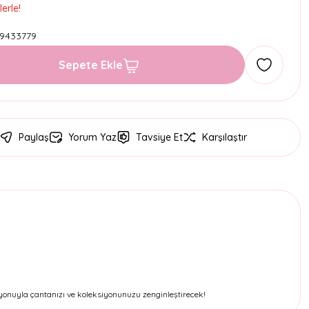
erle!
9433779
Sepete Ekle
Paylaş
Yorum Yaz
Tavsiye Et
Karşılaştır
siyonuyla çantanızı ve koleksiyonunuzu zenginleştirecek!