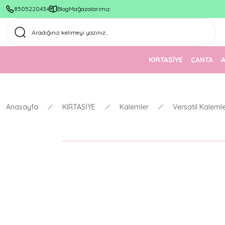
8505220434
Blog
Mağazalarımız
KIRTASİYE
ÇANTA
Anasayfa
KIRTASİYE
Kalemler
Versatil Kaleml