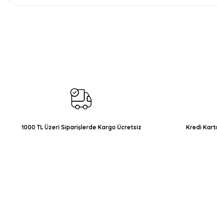
Bu ürünün fiyat bilgisi, resim, ürün açıklamalarında ve diğer konul
Görüş ve önerileriniz için teşekkür ederiz.
Ürün resmi kalitesiz, bozuk veya görüntülenemiyor.
Ürün açıklamasında eksik bilgiler bulunuyor.
Ürün bilgilerinde hatalar bulunuyor.
Ürün fiyatı diğer sitelerden daha pahalı.
Bu ürüne benzer farklı alternatifler olmalı.
1000 TL Üzeri Siparişlerde Kargo Ücretsiz
Kredi Kart