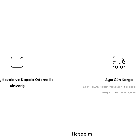
arda yetersiz gördüğünüz noktaları öneri formunu kullanarak tarafımıza il
Bu ürüne ilk yorumu siz yapın!
Yorum Yaz
ı, Havale ve Kapıda Ödeme ile
Aynı Gün Kargo
Alışveriş
Saat 14:00'e kadar vereceğiniz sipari
kargoya teslim ediyoruz
Gönder
Hesabım