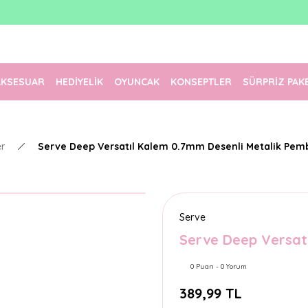
1500 TL Üzeri Ücretsiz Kargo
Tüm Siparişler Aynı Gün Kargoda!
Türkiye'nin En Eğlenceli Kırtasiyesi!
AKSESUAR
HEDİYELİK
OYUNCAK
KONSEPTLER
SÜRPRİZ PAK
er
Serve Deep Versatıl Kalem 0.7mm Desenli Metalik Pem
Serve
Serve Deep Versat
0 Puan - 0 Yorum
389,99 TL