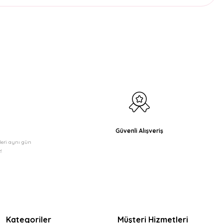
etebilirsiniz.
Güvenli Alışveriş
şleri aynı gün
!
Kategoriler
Müşteri Hizmetleri