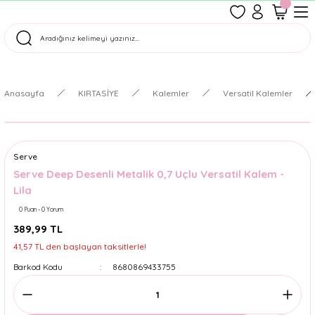
1500 TL Üzeri Ücretsiz Kargo
Tüm Siparişler Aynı Gün Kargoda!
Türkiye'nin En Eğlenceli Kırtasiyesi!
Anasayfa
KIRTASİYE
Kalemler
Versatil Kalemler
Serve
Serve Deep Desenli Metalik 0,7 Uçlu Versatil Kalem -
Lila
0 Puan - 0 Yorum
389,99 TL
41,57 TL den başlayan taksitlerle!
Barkod Kodu
8680869433755