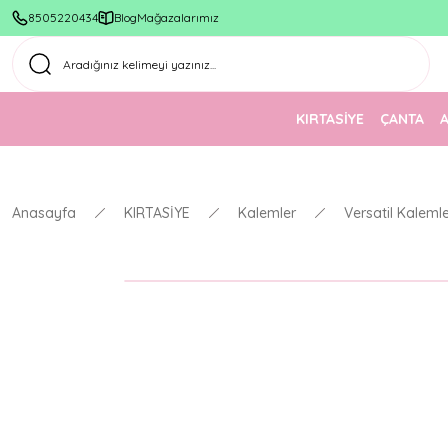
8505220434
Blog
Mağazalarımız
KIRTASİYE
ÇANTA
Anasayfa
KIRTASİYE
Kalemler
Versatil Kaleml