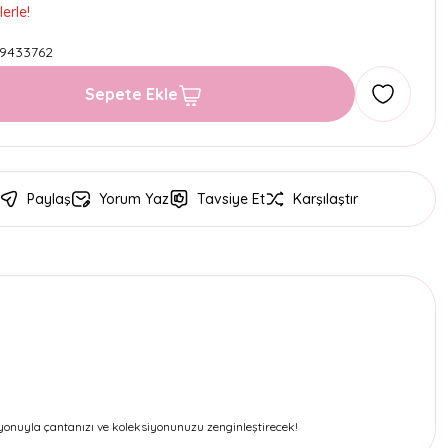
erle!
9433762
Sepete Ekle
Paylaş
Yorum Yaz
Tavsiye Et
Karşılaştır
siyonuyla çantanızı ve koleksiyonunuzu zenginleştirecek!