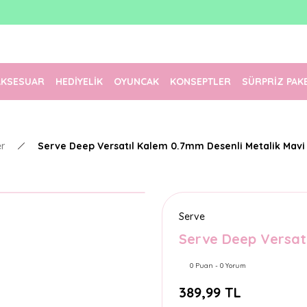
1500 TL Üzeri Ücretsiz Kargo
Tüm Siparişler Aynı Gün Kargoda!
Türkiye'nin En Eğlenceli Kırtasiyesi!
AKSESUAR
HEDİYELİK
OYUNCAK
KONSEPTLER
SÜRPRİZ PAK
er
Serve Deep Versatıl Kalem 0.7mm Desenli Metalik Mavi
Serve
Serve Deep Versatı
0 Puan - 0 Yorum
389,99 TL