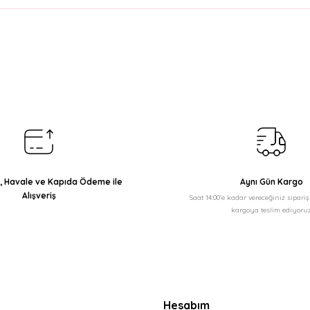
arda yetersiz gördüğünüz noktaları öneri formunu kullanarak tarafımıza il
Bu ürüne ilk yorumu siz yapın!
Yorum Yaz
ı, Havale ve Kapıda Ödeme ile
Aynı Gün Kargo
Alışveriş
Saat 14:00'e kadar vereceğiniz sipari
kargoya teslim ediyoruz
Gönder
Hesabım