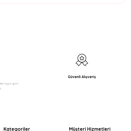
etebilirsiniz.
Güvenli Alışveriş
şleri aynı gün
!
Kategoriler
Müşteri Hizmetleri