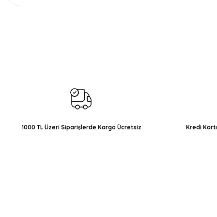
Bu ürünün fiyat bilgisi, resim, ürün açıklamalarında ve diğer konul
Görüş ve önerileriniz için teşekkür ederiz.
Ürün resmi kalitesiz, bozuk veya görüntülenemiyor.
Ürün açıklamasında eksik bilgiler bulunuyor.
Ürün bilgilerinde hatalar bulunuyor.
Ürün fiyatı diğer sitelerden daha pahalı.
Bu ürüne benzer farklı alternatifler olmalı.
1000 TL Üzeri Siparişlerde Kargo Ücretsiz
Kredi Kart