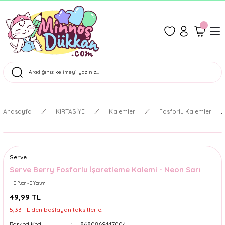
1500 TL Üzeri Ücretsiz Kargo
Tüm Siparişler Aynı Gün Kargoda!
Türkiye'nin En Eğlenceli Kırtasiyesi!
Anasayfa
KIRTASİYE
Kalemler
Fosforlu Kalemler
Serve
Serve Berry Fosforlu İşaretleme Kalemi - Neon Sarı
0 Puan - 0 Yorum
49,99 TL
5,33 TL den başlayan taksitlerle!
Barkod Kodu
8680869447004