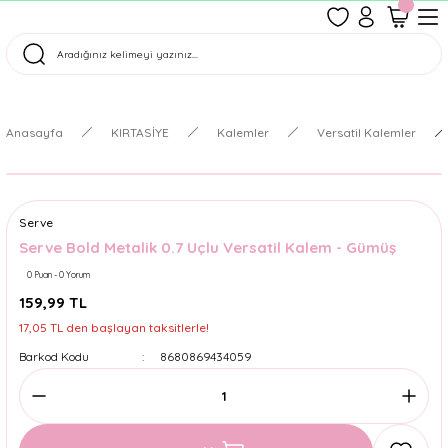
1500 TL Üzeri Ücretsiz Kargo
Tüm Siparişler Aynı Gün Kargoda!
Türkiye'nin En Eğlenceli Kırtasiyesi!
Anasayfa
KIRTASİYE
Kalemler
Versatil Kalemler
Serve
Serve Bold Metalik 0.7 Uçlu Versatil Kalem - Gümüş
0 Puan - 0 Yorum
159,99 TL
17,05 TL den başlayan taksitlerle!
Barkod Kodu
8680869434059