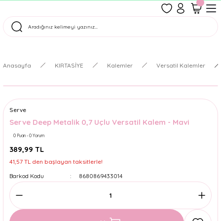
1500 TL Üzeri Ücretsiz Kargo
Tüm Siparişler Aynı Gün Kargoda!
Türkiye'nin En Eğlenceli Kırtasiyesi!
Anasayfa
KIRTASİYE
Kalemler
Versatil Kalemler
Serve
Serve Deep Metalik 0,7 Uçlu Versatil Kalem - Mavi
0 Puan - 0 Yorum
389,99 TL
41,57 TL den başlayan taksitlerle!
Barkod Kodu
8680869433014