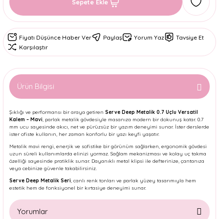
Sepete Ekle
Fiyatı Düşünce Haber Ver
Paylaş
Yorum Yaz
Tavsiye Et
Karşılaştır
Ürün Bilgisi
Şıklığı ve performansı bir araya getiren
Serve Deep Metalik 0.7 Uçlu Versatil
Kalem – Mavi
, parlak metalik gövdesiyle masanıza modern bir dokunuş katar. 0.7
mm ucu sayesinde akıcı, net ve pürüzsüz bir yazım deneyimi sunar. İster derslerde
ister ofiste kullanın, her zaman konforlu bir yazı keyfi yaşatır.
Metalik mavi rengi, enerjik ve sofistike bir görünüm sağlarken, ergonomik gövdesi
uzun süreli kullanımlarda elinizi yormaz. Sağlam mekanizması ve kolay uç takma
özelliği sayesinde pratiklik sunar. Dayanıklı metal klipsi ile defterinize, çantanıza
veya cebinize güvenle takabilirsiniz.
Serve Deep Metalik Seri
, canlı renk tonları ve parlak yüzey tasarımıyla hem
estetik hem de fonksiyonel bir kırtasiye deneyimi sunar.
Yorumlar