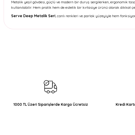
Metalik yeşil gövdesi, güçlü ve modern bir duruş sergilerken, ergonomik ta
kullanılabilir. Hem pratik hem de estetik bir kırtasiye ürünü olarak dikkat çe
Serve Deep Metalik Seri
, canlı renkleri ve parlak yüzeyiyle hem fonksiyo
Bu ürünün fiyat bilgisi, resim, ürün açıklamalarında ve diğer konul
Görüş ve önerileriniz için teşekkür ederiz.
Ürün resmi kalitesiz, bozuk veya görüntülenemiyor.
Ürün açıklamasında eksik bilgiler bulunuyor.
Ürün bilgilerinde hatalar bulunuyor.
Ürün fiyatı diğer sitelerden daha pahalı.
Bu ürüne benzer farklı alternatifler olmalı.
1000 TL Üzeri Siparişlerde Kargo Ücretsiz
Kredi Kart