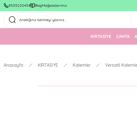
8505220434
Blog
Mağazalarımız
KIRTASİYE
ÇANTA
Anasayfa
KIRTASİYE
Kalemler
Versatil Kaleml