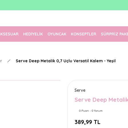
1500 TL Üzeri Ücretsiz Kargo
Tüm Siparişler Aynı Gün Kargoda!
Türkiye'nin En Eğlenceli Kırtasiyesi!
AKSESUAR
HEDİYELİK
OYUNCAK
KONSEPTLER
SÜRPRİZ PAK
er
Serve Deep Metalik 0,7 Uçlu Versatil Kalem - Yeşil
Serve
Serve Deep Metalik 
0 Puan - 0 Yorum
389,99 TL