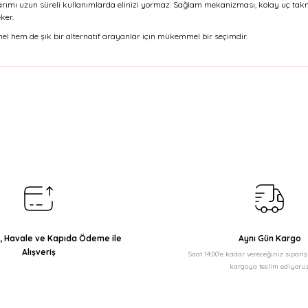
sarımı uzun süreli kullanımlarda elinizi yormaz. Sağlam mekanizması, kolay uç takm
ker.
nel hem de şık bir alternatif arayanlar için mükemmel bir seçimdir.
arda yetersiz gördüğünüz noktaları öneri formunu kullanarak tarafımıza il
Bu ürüne ilk yorumu siz yapın!
Yorum Yaz
ı, Havale ve Kapıda Ödeme ile
Aynı Gün Kargo
Alışveriş
Saat 14:00'e kadar vereceğiniz sipari
kargoya teslim ediyoruz
Gönder