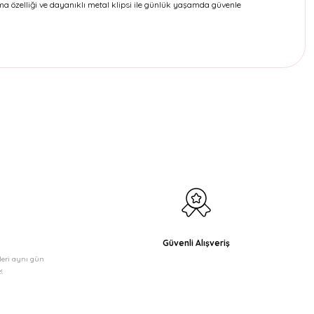
a özelliği ve dayanıklı metal klipsi ile günlük yaşamda güvenle
etebilirsiniz.
Güvenli Alışveriş
şleri aynı gün
!