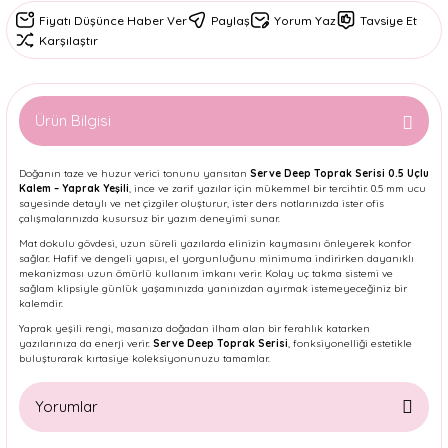
Fiyatı Düşünce Haber Ver
Paylaş
Yorum Yaz
Tavsiye Et
Karşılaştır
Ürün Bilgisi
Doğanın taze ve huzur verici tonunu yansıtan
Serve Deep Toprak Serisi 0.5 Uçlu
Kalem – Yaprak Yeşili
, ince ve zarif yazılar için mükemmel bir tercihtir. 0.5 mm ucu
sayesinde detaylı ve net çizgiler oluşturur, ister ders notlarınızda ister ofis
çalışmalarınızda kusursuz bir yazım deneyimi sunar.
Mat dokulu gövdesi, uzun süreli yazılarda elinizin kaymasını önleyerek konfor
sağlar. Hafif ve dengeli yapısı, el yorgunluğunu minimuma indirirken dayanıklı
mekanizması uzun ömürlü kullanım imkanı verir. Kolay uç takma sistemi ve
sağlam klipsiyle günlük yaşamınızda yanınızdan ayırmak istemeyeceğiniz bir
kalemdir.
Yaprak yeşili rengi, masanıza doğadan ilham alan bir ferahlık katarken
yazılarınıza da enerji verir.
Serve Deep Toprak Serisi
, fonksiyonelliği estetikle
buluşturarak kırtasiye koleksiyonunuzu tamamlar.
Yorumlar