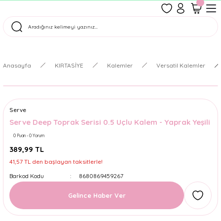
1500 TL Üzeri Ücretsiz Kargo
Tüm Siparişler Aynı Gün Kargoda!
Türkiye'nin En Eğlenceli Kırtasiyesi!
Anasayfa
KIRTASİYE
Kalemler
Versatil Kalemler
Serve
Serve Deep Toprak Serisi 0.5 Uçlu Kalem - Yaprak Yeşili
0 Puan - 0 Yorum
389,99 TL
41,57 TL den başlayan taksitlerle!
Barkod Kodu
8680869459267
Gelince Haber Ver