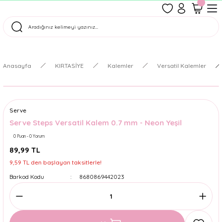
1500 TL Üzeri Ücretsiz Kargo
Tüm Siparişler Aynı Gün Kargoda!
Türkiye'nin En Eğlenceli Kırtasiyesi!
Anasayfa
KIRTASİYE
Kalemler
Versatil Kalemler
Serve
Serve Steps Versatil Kalem 0.7 mm - Neon Yeşil
0 Puan - 0 Yorum
89,99 TL
9,59 TL den başlayan taksitlerle!
Barkod Kodu
8680869442023