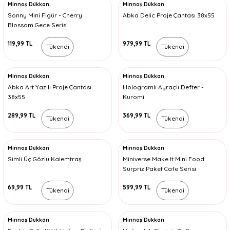
Minnoş Dükkan
Minnoş Dükkan
Sonny Mini Figür - Cherry
Abka Delic Proje Çantası 38x55
Blossom Gece Serisi
119,99 TL
979,99 TL
Tükendi
Tükendi
Minnoş Dükkan
Minnoş Dükkan
Abka Art Yazılı Proje Çantası
Hologramlı Ayraçlı Defter -
38x55
Kuromi
289,99 TL
369,99 TL
Tükendi
Tükendi
Minnoş Dükkan
Minnoş Dükkan
Simli Üç Gözlü Kalemtraş
Miniverse Make It Mini Food
Sürpriz Paket Cafe Serisi
69,99 TL
599,99 TL
Tükendi
Tükendi
Minnoş Dükkan
Minnoş Dükkan