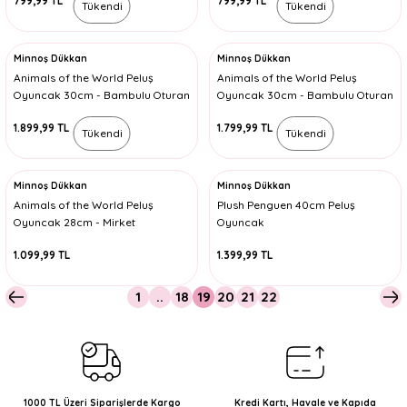
799,99 TL
799,99 TL
Tükendi
Tükendi
Minnoş Dükkan
Minnoş Dükkan
Animals of the World Peluş
Animals of the World Peluş
Oyuncak 30cm - Bambulu Oturan
Oyuncak 30cm - Bambulu Oturan
Panda
Koala
1.899,99 TL
1.799,99 TL
Tükendi
Tükendi
Minnoş Dükkan
Minnoş Dükkan
Animals of the World Peluş
Plush Penguen 40cm Peluş
Oyuncak 28cm - Mirket
Oyuncak
1.099,99 TL
1.399,99 TL
1
..
18
19
20
21
22
1000 TL Üzeri Siparişlerde Kargo
Kredi Kartı, Havale ve Kapıda