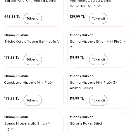
Barbie Pullu Kilitli Hatıra Defteri
Melimelek Çizgisiz Defter
Salvador Dali 15x15
449,99 TL
129,99 TL
Tükendi
Tükendi
Minnoş Dükkan
Minnoş Dükkan
Bricks Kutulu Yapım Seti - Lafufu
Sonny Hippers Stitch Mini Figür -
2
179,99 TL
119,99 TL
Tükendi
Tükendi
Minnoş Dükkan
Minnoş Dükkan
Capybara Hippers Mini Figür
Sonny Hippers Mini Figür 3 -
Animal Series
179,99 TL
119,99 TL
Tükendi
Tükendi
Minnoş Dükkan
Minnoş Dükkan
Sonny Hippers Lilo Stitch Mini
Sürpriz Paket Stitch
Figür