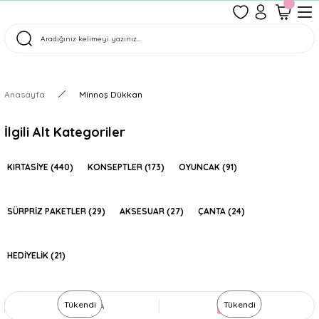
1500 TL Üzeri Ücretsiz Kargo
Tüm Siparişler Aynı Gün Kargoda!
Türkiye'nin En Eğlenceli Kırtasiyesi!
Anasayfa
Minnoş Dükkan
İlgili Alt Kategoriler
KIRTASİYE
(440)
KONSEPTLER
(173)
OYUNCAK
(91)
SÜRPRİZ PAKETLER
(29)
AKSESUAR
(27)
ÇANTA
(24)
HEDİYELİK
(21)
Tükendi
Tükendi
SIRALA