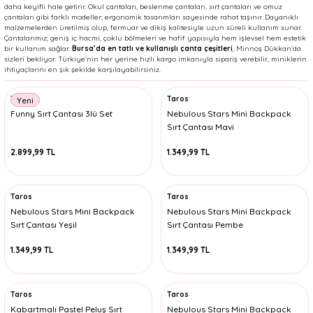
daha keyifli hale getirir. Okul çantaları, beslenme çantaları, sırt çantaları ve omuz
çantaları gibi farklı modeller; ergonomik tasarımları sayesinde rahat taşınır. Dayanıklı
malzemelerden üretilmiş olup, fermuar ve dikiş kalitesiyle uzun süreli kullanım sunar.
Çantalarımız; geniş iç hacmi, çoklu bölmeleri ve hafif yapısıyla hem işlevsel hem estetik
bir kullanım sağlar.
Bursa’da en tatlı ve kullanışlı çanta çeşitleri
, Minnoş Dükkan’da
sizleri bekliyor. Türkiye’nin her yerine hızlı kargo imkanıyla sipariş verebilir, miniklerin
ihtiyaçlarını en şık şekilde karşılayabilirsiniz.
Taros
Taros
Yeni
Funny Sırt Çantası 3lü Set
Nebulous Stars Mini Backpack
Sırt Çantası Mavi
2.899,99 TL
1.349,99 TL
Taros
Taros
Nebulous Stars Mini Backpack
Nebulous Stars Mini Backpack
Sırt Çantası Yeşil
Sırt Çantası Pembe
1.349,99 TL
1.349,99 TL
Taros
Taros
Kabartmalı Pastel Peluş Sırt
Nebulous Stars Mini Backpack