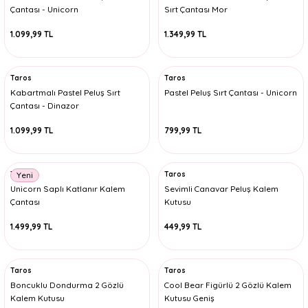
Çantası - Unicorn
Sırt Çantası Mor
1.099,99 TL
1.349,99 TL
Taros
Taros
Kabartmalı Pastel Peluş Sırt
Pastel Peluş Sırt Çantası - Unicorn
Çantası - Dinazor
1.099,99 TL
799,99 TL
Taros
Taros
Yeni
Unicorn Saplı Katlanır Kalem
Sevimli Canavar Peluş Kalem
Çantası
Kutusu
1.499,99 TL
449,99 TL
Taros
Taros
Boncuklu Dondurma 2 Gözlü
Cool Bear Figürlü 2 Gözlü Kalem
Kalem Kutusu
Kutusu Geniş