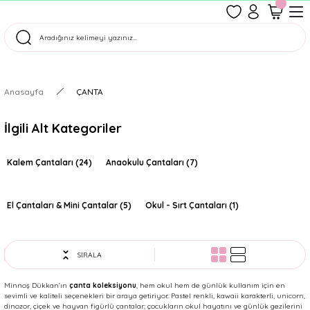
1500 TL Üzeri Ücretsiz Kargo
Tüm Siparişler Aynı Gün Kargoda!
Türkiye'nin En Eğlenceli Kırtasiyesi!
Anasayfa
ÇANTA
İlgili Alt Kategoriler
Kalem Çantaları
(24)
Anaokulu Çantaları
(7)
El Çantaları & Mini Çantalar
(5)
Okul - Sırt Çantaları
(1)
SIRALA
Minnoş Dükkan’ın
çanta koleksiyonu
, hem okul hem de günlük kullanım için en
sevimli ve kaliteli seçenekleri bir araya getiriyor. Pastel renkli, kawaii karakterli, unicorn,
dinozor, çiçek ve hayvan figürlü çantalar; çocukların okul hayatını ve günlük gezilerini