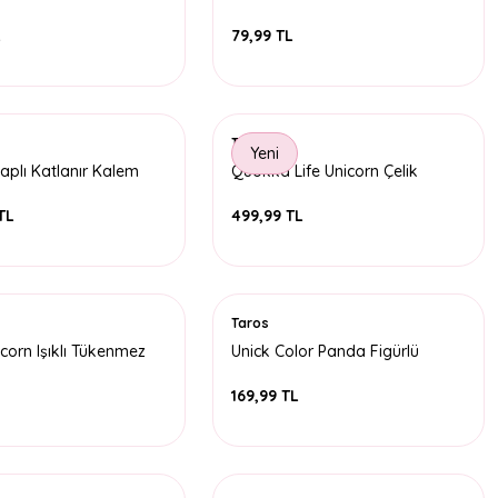
Kalem
L
79,99 TL
Taros
Yeni
aplı Katlanır Kalem
Quokka Life Unicorn Çelik
Matara
TL
499,99 TL
Taros
corn Işıklı Tükenmez
Unick Color Panda Figürlü
Kalemtıraş
169,99 TL