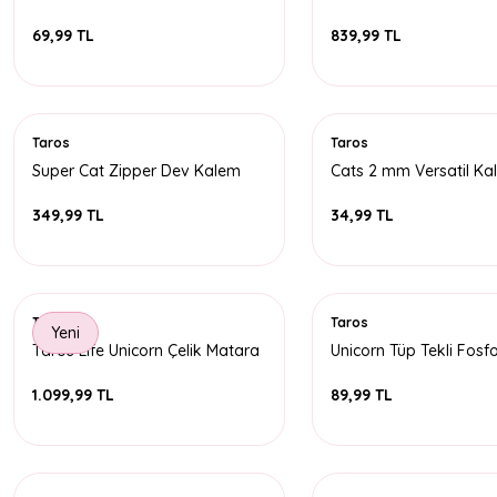
Kalem
Lüks Hatıra Defteri
69,99 TL
839,99 TL
Taros
Taros
Super Cat Zipper Dev Kalem
Cats 2 mm Versatil Ka
Kutu
349,99 TL
34,99 TL
Taros
Taros
Yeni
Taros Life Unicorn Çelik Matara
Unicorn Tüp Tekli Fosfo
Bottle 500 Ml
Kalem
1.099,99 TL
89,99 TL