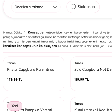
Stoktakiler
Minnoş Dükkan’ın
Konseptler
kategorisi, en sevilen karakterlerin lisanslı ve t
peluş oyuncaktan anahtarlığa, kupa bardaktan kırtasiye setlerine kadar geniş bir 
minimal çizimlerden kawaii tasarımlara kadar farklı tarz seçenekleri mevcuttur. H
karakter konseptli ürün koleksiyonu
, Minnoş Dükkan’da sizleri bekliyor. Türki
Taros
Taros
Kristal Capybara Kalemtıraş
Sulu Capybara Not Def
179,99 TL
119,99 TL
Taros
Taros
Yeni
Capybara Pumpkin Versatil
Kutulu Maskeli Kedi Ka