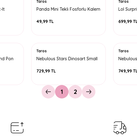
Taros
Taros
-It
Panda Mini Tekli Fosforlu Kalem
Lol Surp
Suluk 71
49,99 TL
699,99 T
Taros
Taros
nd Pon
Nebulous Stars Dinosart Small
Nebulous
m
Creative Sketch Book
ScratchS
729,99 TL
749,99 T
1
2