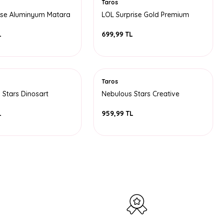
Taros
rise Aluminyum Matara
LOL Surprise Gold Premium
0 ML
Tritan Matara 620 ML
L
699,99 TL
Taros
 Stars Dinosart
Nebulous Stars Creative
ketck Book Kazımalı
SketchBook Nebulia
L
959,99 TL