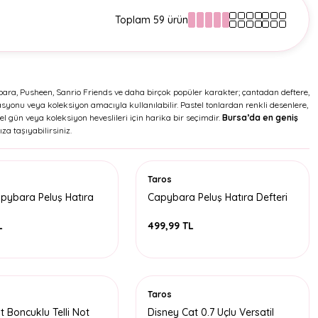
Toplam 59 ürün
apybara, Pusheen, Sanrio Friends ve daha birçok popüler karakter; çantadan deftere,
syonu veya koleksiyon amacıyla kullanılabilir. Pastel tonlardan renkli desenlere,
l gün veya koleksiyon heveslileri için harika bir seçimdir.
Bursa’da en geniş
za taşıyabilirsiniz.
Taros
pybara Peluş Hatıra
Capybara Peluş Hatıra Defteri
5
A5
L
499,99 TL
Taros
 Boncuklu Telli Not
Disney Cat 0.7 Uçlu Versatil