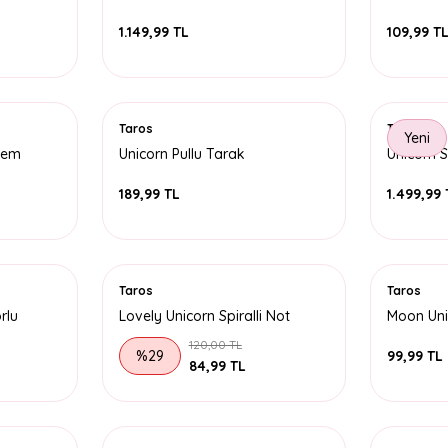
Defteri
Defteri
1.149,99 TL
109,99 T
Taros
Taros
Yeni
lem
Unicorn Pullu Tarak
Unicorn S
Çantası
189,99 TL
1.499,99 
Taros
Taros
rlu
Lovely Unicorn Spiralli Not
Moon Uni
Defteri
Kalem
120,00 TL
%29
99,99 TL
84,99 TL