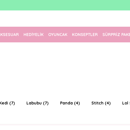
1500 TL Üzeri Ücretsiz Kargo
Tüm Siparişler Aynı Gün Kargoda!
Türkiye'nin En Eğlenceli Kırtasiyesi!
AKSESUAR
HEDİYELİK
OYUNCAK
KONSEPTLER
SÜRPRİZ PAK
Kedi
(7)
Labubu
(7)
Panda
(4)
Stitch
(4)
Lol