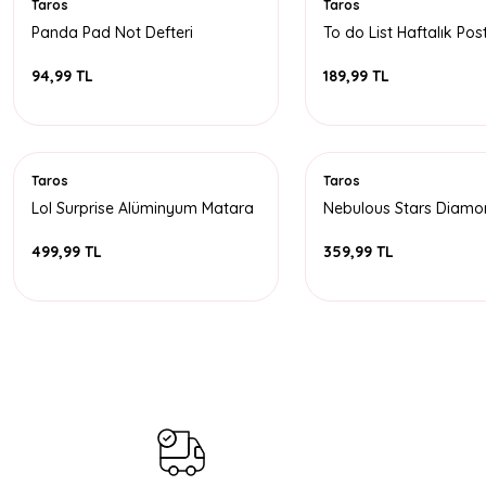
Taros
Taros
Panda Pad Not Defteri
To do List Haftalık Post
Planner
94,99 TL
189,99 TL
Taros
Taros
Lol Surprise Alüminyum Matara
Nebulous Stars Diamo
400 ML
Ponlu Tükenmez Kale
499,99 TL
359,99 TL