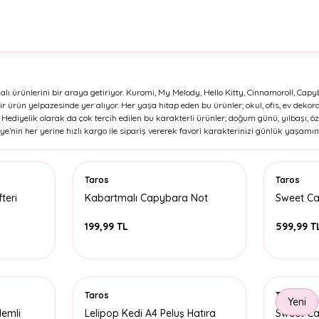
emalı ürünlerini bir araya getiriyor. Kuromi, My Melody, Hello Kitty, Cinnamoroll, C
ürün yelpazesinde yer alıyor. Her yaşa hitap eden bu ürünler; okul, ofis, ev dekora
ediyelik olarak da çok tercih edilen bu karakterli ürünler; doğum günü, yılbaşı, öze
ye’nin her yerine hızlı kargo ile sipariş vererek favori karakterinizi günlük yaşamını
Taros
Taros
teri
Kabartmalı Capybara Not
Sweet Ca
Defteri
Defteri A
199,99 TL
599,99 T
Taros
Taros
Yeni
lemli
Lelipop Kedi A4 Peluş Hatıra
Sweet Cat