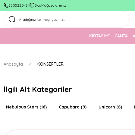
8505220434
Blog
Mağazalarımız
KIRTASİYE
ÇANTA
Anasayfa
KONSEPTLER
İlgili Alt Kategoriler
Nebulous Stars
(16)
Capybara
(9)
Unicorn
(8)