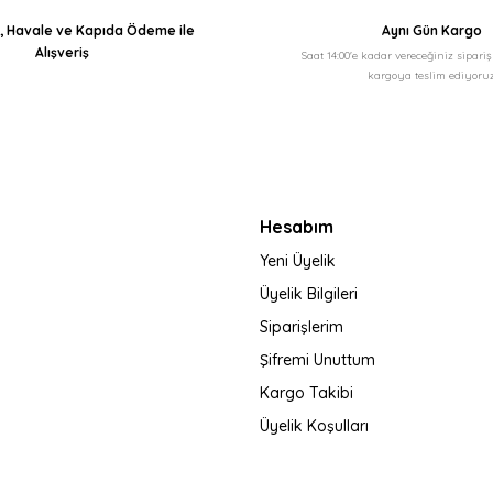
ı, Havale ve Kapıda Ödeme ile
Aynı Gün Kargo
Alışveriş
Saat 14:00'e kadar vereceğiniz sipari
kargoya teslim ediyoruz
Hesabım
Yeni Üyelik
Üyelik Bilgileri
Siparişlerim
Şifremi Unuttum
Kargo Takibi
Üyelik Koşulları