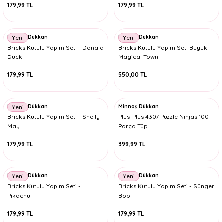
179,99 TL
179,99 TL
Minnoş Dükkan
Minnoş Dükkan
Yeni
Yeni
Bricks Kutulu Yapım Seti - Donald
Bricks Kutulu Yapım Seti Büyük -
Duck
Magical Town
179,99 TL
550,00 TL
Minnoş Dükkan
Minnoş Dükkan
Yeni
Bricks Kutulu Yapım Seti - Shelly
Plus-Plus 4307 Puzzle Ninjas 100
May
Parça Tüp
179,99 TL
399,99 TL
Minnoş Dükkan
Minnoş Dükkan
Yeni
Yeni
Bricks Kutulu Yapım Seti -
Bricks Kutulu Yapım Seti - Sünger
Pikachu
Bob
179,99 TL
179,99 TL