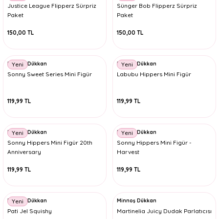
Justice League Flipperz Sürpriz
Sünger Bob Flipperz Sürpriz
Paket
Paket
150,00 TL
150,00 TL
Minnoş Dükkan
Minnoş Dükkan
Yeni
Yeni
Sonny Sweet Series Mini Figür
Labubu Hippers Mini Figür
119,99 TL
119,99 TL
Minnoş Dükkan
Minnoş Dükkan
Yeni
Yeni
Sonny Hippers Mini Figür 20th
Sonny Hippers Mini Figür -
Anniversary
Harvest
119,99 TL
119,99 TL
Minnoş Dükkan
Minnoş Dükkan
Yeni
Pati Jel Squishy
Martinelia Juicy Dudak Parlatıcısı