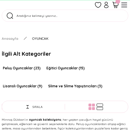
1500 TL Üzeri Ücretsiz Kargo
Tüm Siparişler Aynı Gün Kargoda!
Türkiye'nin En Eğlenceli Kırtasiyesi!
Anasayfa
OYUNCAK
İlgili Alt Kategoriler
Peluş Oyuncaklar
(23)
Eğitici Oyuncaklar
(15)
Lisanslı Oyuncaklar
(9)
Slime ve Slime Yapıştırıcıları
(3)
SIRALA
Minnoş Dükkan’ın
oyuncak koleksiyonu
, her yaştan çocuğun hayal gücünü
geliştirecek, eğlenceli ve güvenli seçeneklerle dolu. Peluş oyuncaklardan ahşap eğitici
setlere, masa oyunlarından bebeklere, figür koleksiyonlarından puzzle’lara kadar geniş