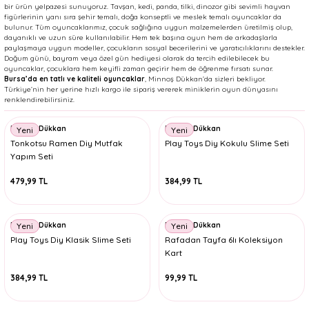
bir ürün yelpazesi sunuyoruz. Tavşan, kedi, panda, tilki, dinozor gibi sevimli hayvan
figürlerinin yanı sıra şehir temalı, doğa konseptli ve meslek temalı oyuncaklar da
bulunur. Tüm oyuncaklarımız, çocuk sağlığına uygun malzemelerden üretilmiş olup,
dayanıklı ve uzun süre kullanılabilir. Hem tek başına oyun hem de arkadaşlarla
paylaşmaya uygun modeller, çocukların sosyal becerilerini ve yaratıcılıklarını destekler.
Doğum günü, bayram veya özel gün hediyesi olarak da tercih edilebilecek bu
oyuncaklar, çocuklara hem keyifli zaman geçirir hem de öğrenme fırsatı sunar.
Bursa’da en tatlı ve kaliteli oyuncaklar
, Minnoş Dükkan’da sizleri bekliyor.
Türkiye’nin her yerine hızlı kargo ile sipariş vererek miniklerin oyun dünyasını
renklendirebilirsiniz.
Minnoş Dükkan
Minnoş Dükkan
Yeni
Yeni
Tonkotsu Ramen Diy Mutfak
Play Toys Diy Kokulu Slime Seti
Yapım Seti
479,99 TL
384,99 TL
Minnoş Dükkan
Minnoş Dükkan
Yeni
Yeni
Play Toys Diy Klasik Slime Seti
Rafadan Tayfa 6lı Koleksiyon
Kart
384,99 TL
99,99 TL