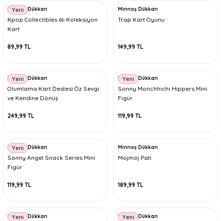
Minnoş Dükkan
Minnoş Dükkan
Yeni
Kpop Collectibles 6lı Koleksiyon
Trap Kart Oyunu
Kart
89,99 TL
149,99 TL
Minnoş Dükkan
Minnoş Dükkan
Yeni
Yeni
Olumlama Kart Destesi Öz Sevgi
Sonny Monchhichi Hippers Mini
ve Kendine Dönüş
Figür
249,99 TL
119,99 TL
Minnoş Dükkan
Minnoş Dükkan
Yeni
Sonny Angel Snack Series Mini
Mojmoj Pati
Figür
119,99 TL
189,99 TL
Minnoş Dükkan
Minnoş Dükkan
Yeni
Yeni