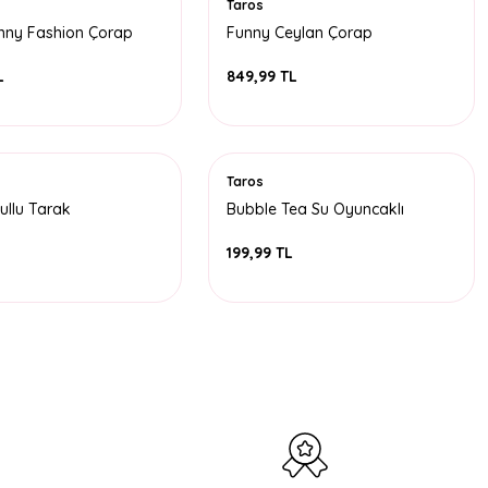
Taros
nny Fashion Çorap
Funny Ceylan Çorap
L
849,99 TL
Taros
ullu Tarak
Bubble Tea Su Oyuncaklı
Anahtarlık
L
199,99 TL