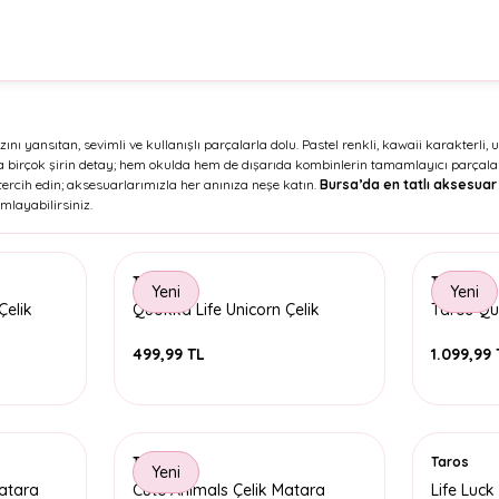
ını yansıtan, sevimli ve kullanışlı parçalarla dolu. Pastel renkli, kawaii karakterli
e daha birçok şirin detay; hem okulda hem de dışarıda kombinlerin tamamlayıcı parçalar
 tercih edin; aksesuarlarımızla her anınıza neşe katın.
Bursa’da en tatlı aksesuar 
mlayabilirsiniz.
Taros
Taros
Yeni
Yeni
Çelik
Quokka Life Unicorn Çelik
Taros Qu
Matara
650 ML - 
499,99 TL
1.099,99 
Taros
Taros
Yeni
Matara
Cute Animals Çelik Matara
Life Luck