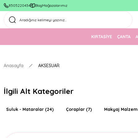
8505220434
Blog
Mağazalarımız
KIRTASİYE
ÇANTA
Anasayfa
AKSESUAR
İlgili Alt Kategoriler
Suluk - Mataralar
(24)
Çoraplar
(7)
Makyaj Malzem