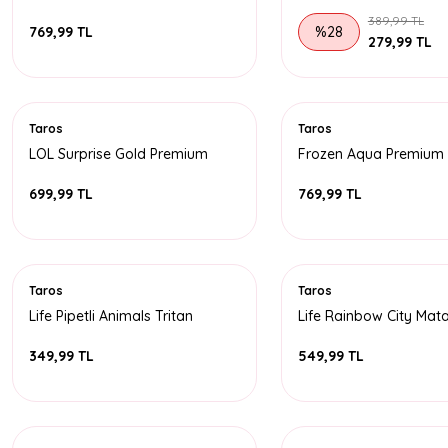
Tritan Matara 620 ML
500 ML
389,99 TL
769,99 TL
%28
279,99 TL
Taros
Taros
LOL Surprise Gold Premium
Frozen Aqua Premium 
Tritan Matara 620 ML
Matara 620 ML
699,99 TL
769,99 TL
Taros
Taros
Life Pipetli Animals Tritan
Life Rainbow City Mat
Matara 450 ML
ML
349,99 TL
549,99 TL