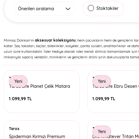
Stoktakiler
Minnoş Dükkan’ın
aksesuar koleksiyonu
, hem çocukların hem de gençlerin tarz
katar. Saç tokaları, taçlar, bileklikler, kolyeler, çanta süsleri, anahtarlıklar v
uzun süre kullanılabilir. İster hediye olarak ister kendi stilinizi tamamlamak için
imkanıyla sipariş verebilir, miniklerin ve gençlerin stilini şirin dokunuşlarla tama
Taros
Taros
Yeni
Yeni
Taros Life Planet Çelik Matara
Taros Life Ebru Desen 
Matara
1.099,99 TL
1.099,99 TL
Taros
Taros
Yeni
Spiderman Kırmızı Premium
Life Whatever Tritan 