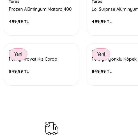
Taros
Taros
Frozen Alüminyum Matara 400
Lol Surprise Alüminyu
ML
400 ML
499,99 TL
499,99 TL
Taros
Taros
Yeni
Yeni
Funny Kravat Kız Çorap
Funny Fiyonklu Köpek
849,99 TL
849,99 TL