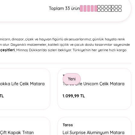
Toplam 33 ürün
, unicorn, dinozor, çiçek ve hayvan figürlü aksesuarlarımız; günlük hayata renk
ı olur. Dayanıklı malzemeler, kaliteli işçilik ve çocuk dostu tasarımlar sayesinde
çeşitleri
, Minnoş Dükkan’da sizleri bekliyor. Türkiye’nin her yerine hızlı kargo
Taros
Yeni
okka Life Çelik Matara
Taros Life Unicorn Çelik Matara
Sarı
Bottle 500 Ml
TL
1.099,99 TL
Taros
 Çift Kapak Tritan
Lol Surprise Aluminyum Matara