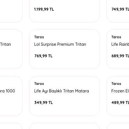
Matara 
1.199,99 TL
749,99 T
Taros
Taros
Tritan
Lol Surprise Premium Tritan
Life Rai
Matara 620 ML
2000 ML
769,99 TL
689,99 T
Taros
Taros
ara 1000
Life Ayı Başlıklı Tritan Matara
Frozen El
550 ML
450 ML
349,99 TL
489,99 T