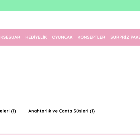
1500 TL Üzeri Ücretsiz Kargo
Tüm Siparişler Aynı Gün Kargoda!
Türkiye'nin En Eğlenceli Kırtasiyesi!
AKSESUAR
HEDİYELİK
OYUNCAK
KONSEPTLER
SÜRPRİZ PAK
eleri
(1)
Anahtarlık ve Çanta Süsleri
(1)