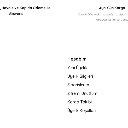
ı, Havale ve Kapıda Ödeme ile
Aynı Gün Kargo
Alışveriş
Saat 14:00'e kadar vereceğiniz sipari
kargoya teslim ediyoruz
Hesabım
Yeni Üyelik
Üyelik Bilgileri
Siparişlerim
Şifremi Unuttum
Kargo Takibi
Üyelik Koşulları