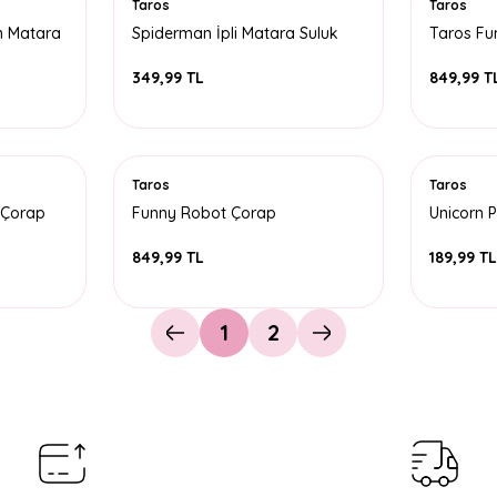
Taros
Taros
m Matara
Spiderman İpli Matara Suluk
Taros Fu
450 ML
349,99 TL
849,99 T
Taros
Taros
 Çorap
Funny Robot Çorap
Unicorn P
849,99 TL
189,99 T
1
2