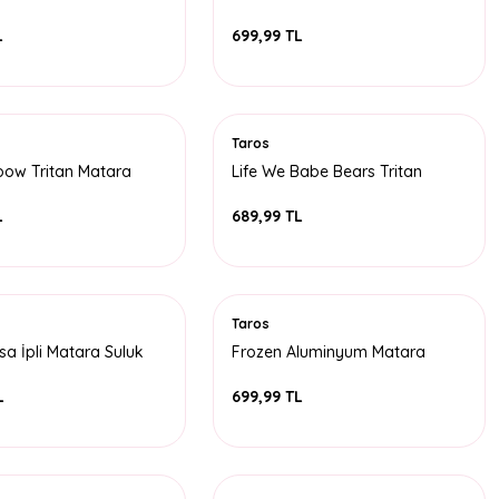
600 ML
Suluk 710 ML
L
699,99 TL
Taros
nbow Tritan Matara
Life We Babe Bears Tritan
Matara 2000 ML
L
689,99 TL
Taros
sa İpli Matara Suluk
Frozen Aluminyum Matara
Suluk 710 ML
L
699,99 TL