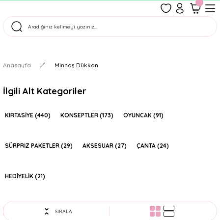
1500 TL Üzeri Ücretsiz Kargo
Tüm Siparişler Aynı Gün Kargoda!
Türkiye'nin En Eğlenceli Kırtasiyesi!
Anasayfa
Minnoş Dükkan
İlgili Alt Kategoriler
KIRTASİYE
(440)
KONSEPTLER
(173)
OYUNCAK
(91)
SÜRPRİZ PAKETLER
(29)
AKSESUAR
(27)
ÇANTA
(24)
HEDİYELİK
(21)
SIRALA