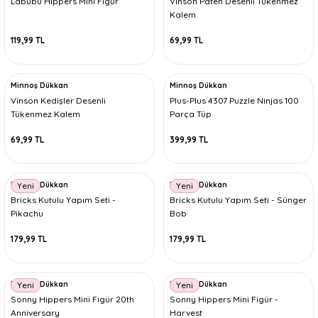
Labubu Hippers Mini Figür
Vinson Paten Desenli Tükenmez
Kalem
119,99 TL
69,99 TL
Minnoş Dükkan
Minnoş Dükkan
Vinson Kedişler Desenli
Plus-Plus 4307 Puzzle Ninjas 100
Tükenmez Kalem
Parça Tüp
69,99 TL
399,99 TL
Minnoş Dükkan
Minnoş Dükkan
Yeni
Yeni
Bricks Kutulu Yapım Seti -
Bricks Kutulu Yapım Seti - Sünger
Pikachu
Bob
179,99 TL
179,99 TL
Minnoş Dükkan
Minnoş Dükkan
Yeni
Yeni
Sonny Hippers Mini Figür 20th
Sonny Hippers Mini Figür -
Anniversary
Harvest