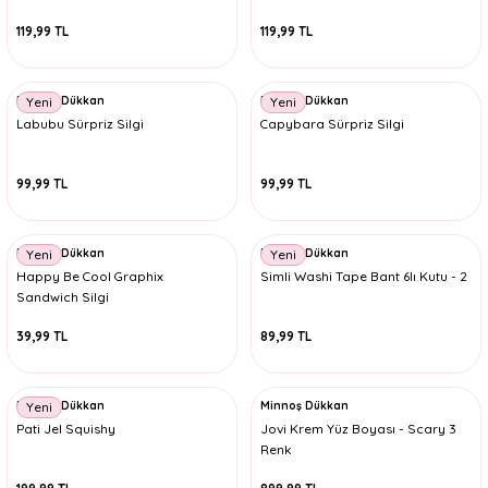
119,99 TL
119,99 TL
Minnoş Dükkan
Minnoş Dükkan
Yeni
Yeni
Labubu Sürpriz Silgi
Capybara Sürpriz Silgi
99,99 TL
99,99 TL
Minnoş Dükkan
Minnoş Dükkan
Yeni
Yeni
Happy Be Cool Graphix
Simli Washi Tape Bant 6lı Kutu - 2
Sandwich Silgi
39,99 TL
89,99 TL
Minnoş Dükkan
Minnoş Dükkan
Yeni
Pati Jel Squishy
Jovi Krem Yüz Boyası - Scary 3
Renk