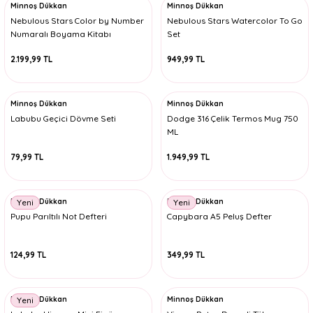
Minnoş Dükkan
Minnoş Dükkan
Nebulous Stars Color by Number
Nebulous Stars Watercolor To Go
Numaralı Boyama Kitabı
Set
2.199,99 TL
949,99 TL
Minnoş Dükkan
Minnoş Dükkan
Labubu Geçici Dövme Seti
Dodge 316 Çelik Termos Mug 750
ML
79,99 TL
1.949,99 TL
Minnoş Dükkan
Minnoş Dükkan
Yeni
Yeni
Pupu Parıltılı Not Defteri
Capybara A5 Peluş Defter
124,99 TL
349,99 TL
Minnoş Dükkan
Minnoş Dükkan
Yeni