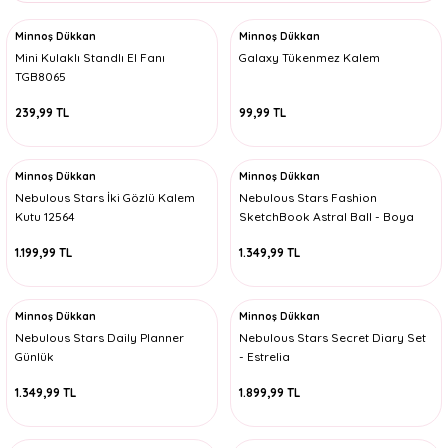
Minnoş Dükkan
Minnoş Dükkan
Mini Kulaklı Standlı El Fanı
Galaxy Tükenmez Kalem
TGB8065
239,99 TL
99,99 TL
Minnoş Dükkan
Minnoş Dükkan
Nebulous Stars İki Gözlü Kalem
Nebulous Stars Fashion
Kutu 12564
SketchBook Astral Ball - Boya
Kalemli
1.199,99 TL
1.349,99 TL
Minnoş Dükkan
Minnoş Dükkan
Nebulous Stars Daily Planner
Nebulous Stars Secret Diary Set
Günlük
- Estrelia
1.349,99 TL
1.899,99 TL